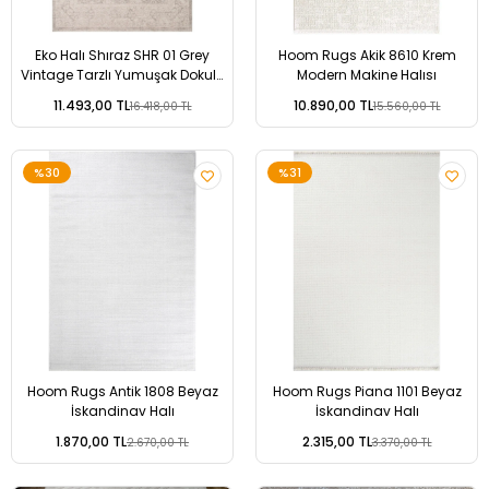
Eko Halı Shıraz SHR 01 Grey
Hoom Rugs Akik 8610 Krem
Vintage Tarzlı Yumuşak Dokulu
Modern Makine Halısı
Modern Makine Halısı
11.493,00 TL
10.890,00 TL
16.418,00 TL
15.560,00 TL
%30
%31
Hoom Rugs Antik 1808 Beyaz
Hoom Rugs Piana 1101 Beyaz
İskandinav Halı
İskandinav Halı
1.870,00 TL
2.315,00 TL
2.670,00 TL
3.370,00 TL