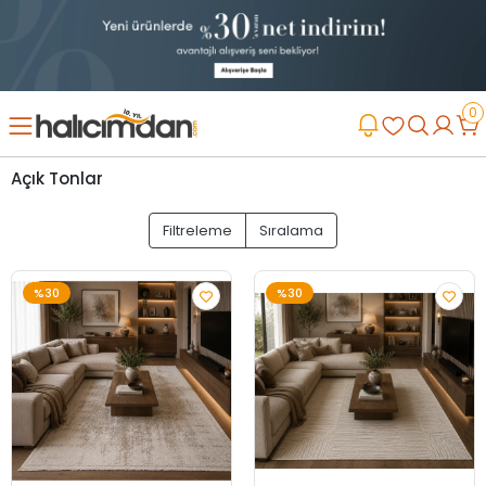
0
Açık Tonlar
Filtreleme
Sıralama
%30
%30