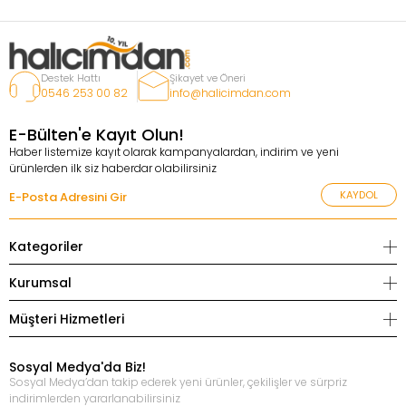
Destek Hattı
Şikayet ve Öneri
0546 253 00 82
info@halicimdan.com
E-Bülten'e Kayıt Olun!
Haber listemize kayıt olarak kampanyalardan, indirim ve yeni
ürünlerden ilk siz haberdar olabilirsiniz
KAYDOL
Kategoriler
Kurumsal
Müşteri Hizmetleri
Sosyal Medya'da Biz!
Sosyal Medya’dan takip ederek yeni ürünler, çekilişler ve sürpriz
indirimlerden yararlanabilirsiniz