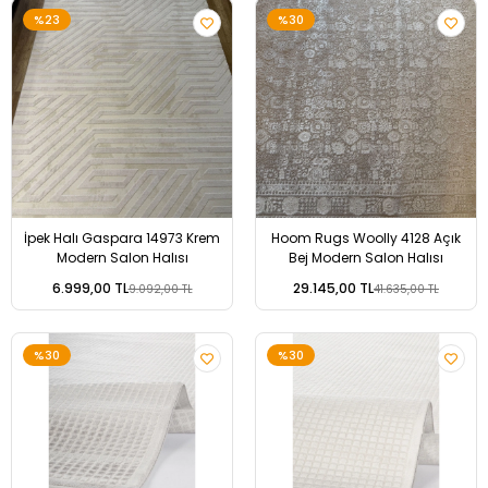
%23
%30
İpek Halı Gaspara 14973 Krem
Hoom Rugs Woolly 4128 Açık
Modern Salon Halısı
Bej Modern Salon Halısı
6.999,00 TL
29.145,00 TL
9.092,00 TL
41.635,00 TL
%30
%30