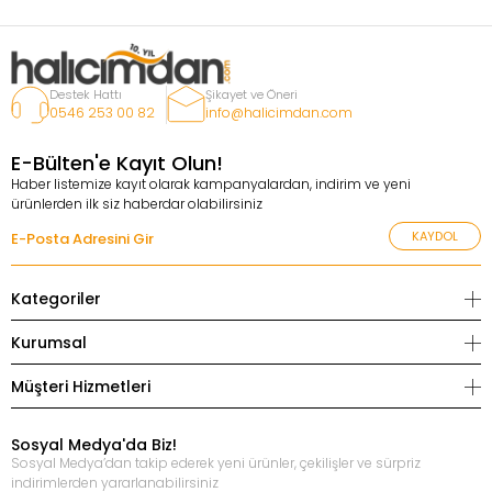
Destek Hattı
Şikayet ve Öneri
0546 253 00 82
info@halicimdan.com
E-Bülten'e Kayıt Olun!
Haber listemize kayıt olarak kampanyalardan, indirim ve yeni
ürünlerden ilk siz haberdar olabilirsiniz
KAYDOL
Kategoriler
Kurumsal
Müşteri Hizmetleri
Sosyal Medya'da Biz!
Sosyal Medya’dan takip ederek yeni ürünler, çekilişler ve sürpriz
indirimlerden yararlanabilirsiniz