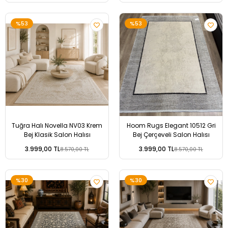
%53
%53
Tuğra Halı Novella NV03 Krem
Hoom Rugs Elegant 10512 Gri
Bej Klasik Salon Halısı
Bej Çerçeveli Salon Halısı
3.999,00 TL
3.999,00 TL
8.570,00 TL
8.570,00 TL
%30
%30