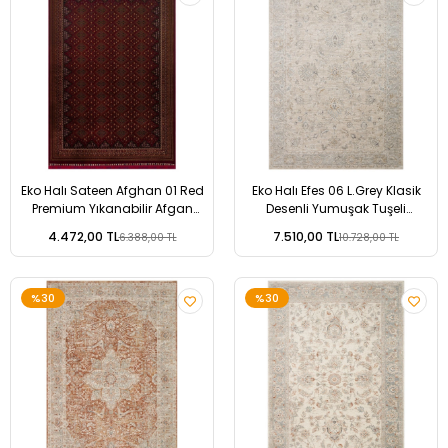
Eko Halı Sateen Afghan 01 Red
Eko Halı Efes 06 L.Grey Klasik
Premium Yıkanabilir Afgan
Desenli Yumuşak Tuşeli
Desenli Kaymaz Taban İnce
Polyester Makine Halısı
4.472,00 TL
7.510,00 TL
6.388,00 TL
10.728,00 TL
Dokuma Halı
%30
%30