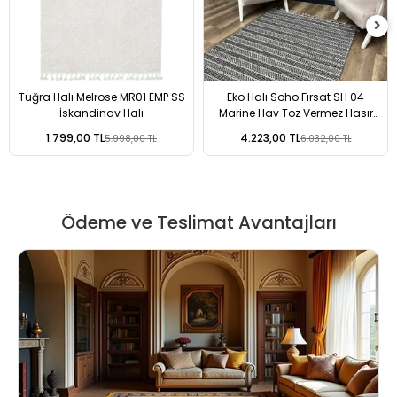
Tuğra Halı Melrose MR01 EMP SS
Eko Halı Soho Fırsat SH 04
İskandinav Halı
Marine Hav Toz Vermez Hasır
Dokuma Modern Makine Halısı
1.799,00 TL
4.223,00 TL
5.998,00 TL
6.032,00 TL
Ödeme ve Teslimat Avantajları