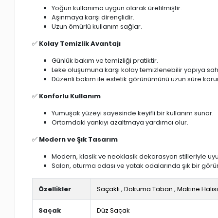
Yoğun kullanıma uygun olarak üretilmiştir.
Aşınmaya karşı dirençlidir.
Uzun ömürlü kullanım sağlar.
✅
Kolay Temizlik Avantajı
Günlük bakım ve temizliği pratiktir.
Leke oluşumuna karşı kolay temizlenebilir yapıya sahi
Düzenli bakım ile estetik görünümünü uzun süre korur
✅
Konforlu Kullanım
Yumuşak yüzeyi sayesinde keyifli bir kullanım sunar.
Ortamdaki yankıyı azaltmaya yardımcı olur.
✅
Modern ve Şık Tasarım
Modern, klasik ve neoklasik dekorasyon stilleriyle uy
Salon, oturma odası ve yatak odalarında şık bir görü
Özellikler
Saçaklı
,
Dokuma Taban
,
Makine Halıs
Saçak
Düz Saçak