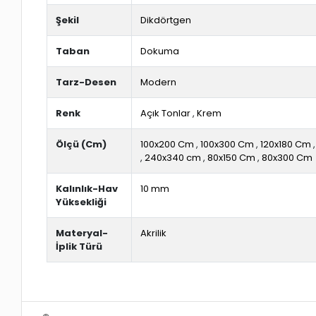
Şekil
Dikdörtgen
Taban
Dokuma
Tarz-Desen
Modern
Renk
Açık Tonlar
,
Krem
Ölçü (Cm)
100x200 Cm
,
100x300 Cm
,
120x180 Cm
,
240x340 cm
,
80x150 Cm
,
80x300 Cm
Kalınlık-Hav
10 mm
Yüksekliği
Materyal-
Akrilik
İplik Türü