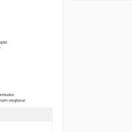
ptir.
.
umludur.
nüm oluşturur.
ı