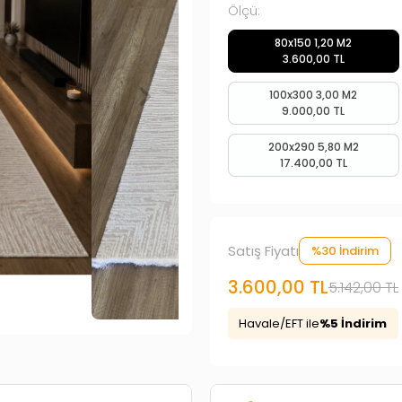
Ölçü:
80x150 1,20 M2
3.600,00 TL
100x300 3,00 M2
9.000,00 TL
200x290 5,80 M2
17.400,00 TL
Satış Fiyatı
%30 İndirim
3.600,00 TL
5.142,00 TL
Havale/EFT ile
%5 İndirim