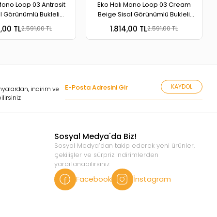
Mono Loop 03 Antrasit
Eko Halı Mono Loop 03 Cream
l Görünümlü Bukleli
Beige Sisal Görünümlü Bukleli
banlı Yıkanabilir Halı
Kaymaz Tabanlı Yıkanabilir Halı
4,00 TL
1.814,00 TL
2.591,00 TL
2.591,00 TL
KAYDOL
yalardan, indirim ve
lirsiniz
Sosyal Medya'da Biz!
Sosyal Medya’dan takip ederek yeni ürünler,
çekilişler ve sürpriz indirimlerden
yararlanabilirsiniz
Facebook
İnstagram