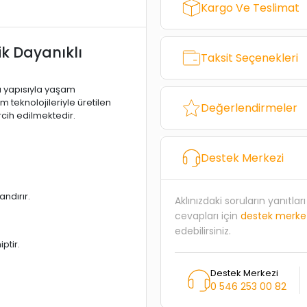
Kargo Ve Teslimat
k Dayanıklı
Taksit Seçenekleri
ı yapısıyla yaşam
m teknolojileriyle üretilen
Değerlendirmeler
rcih edilmektedir.
Destek Merkezi
ndırır.
Aklınızdaki soruların yanıtla
cevapları için
destek merke
edebilirsiniz.
ptir.
Destek Merkezi
0 546 253 00 82