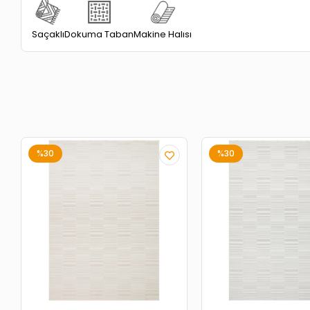
Dokuma Taban
Saçaklı
Makine Halısı
%30
%30