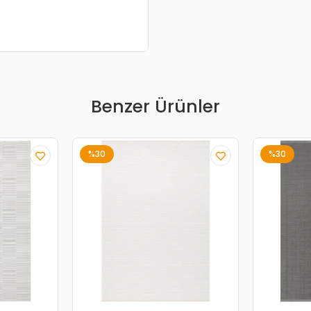
Benzer Ürünler
%30
%30