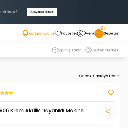
0
Kampanyalar
Favoriler
Üyelik
Sepetim
Sipariş Takibi
Destek Merkezi
Önceki Sayfaya Dön >
6 Krem Akrilik Dayanıklı Makine