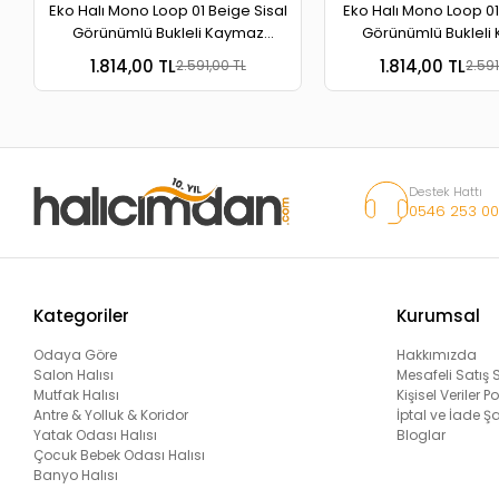
Eko Halı Mono Loop 01 Beige Sisal
Eko Halı Mono Loop 01
Görünümlü Bukleli Kaymaz
Görünümlü Bukleli
Tabanlı Yıkanabilir Halı
Tabanlı Yıkanabili
1.814,00 TL
1.814,00 TL
2.591,00 TL
2.591
Destek Hattı
0546 253 00
Kategoriler
Kurumsal
Odaya Göre
Hakkımızda
Salon Halısı
Mesafeli Satış
Mutfak Halısı
Kişisel Veriler Po
Antre & Yolluk & Koridor
İptal ve İade Şa
Yatak Odası Halısı
Bloglar
Çocuk Bebek Odası Halısı
Banyo Halısı