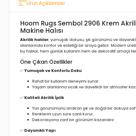
Ürün Açıklaması
Hoom Rugs Sembol 2906 Krem Akrili
Makine Halısı
Akrilik halılar
, yumuşak dokusu, şık görünümü ve dayanıkl
alanlarında konfor ve estetiği bir araya getirir. Modern üreti
bu halılar, hem günlük kullanım hem de dekoratif amaçlı te
Öne Çıkan Özellikler
✅
Yumuşak ve Konforlu Doku
Rahat bir kullanım deneyimi sunar.
Yaşam alanlarına sıcak ve davetkâr bir atmosfer kaza
✅
Kaliteli Akrilik İplik
Yün görünümünü andıran şık ve doğal bir dokuya sahi
Renklerini uzun süre canlı korur.
Dekorasyona zarif bir görünüm kazandırır.
✅
Dayanıklı Yapı