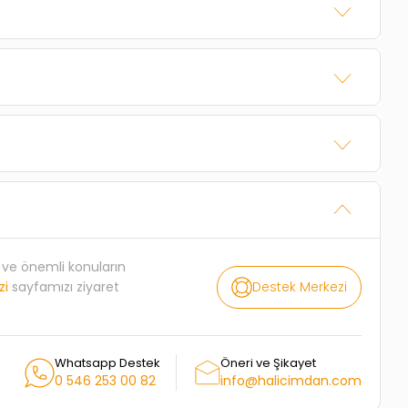
rı ve önemli konuların
Destek Merkezi
zi
sayfamızı ziyaret
Whatsapp Destek
Öneri ve Şikayet
0 546 253 00 82
info@halicimdan.com