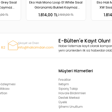
 Grey Sisal
Eko Halı Mono Loop 01 White Sisal
Eko Halı 
 Kaymaz
Görünümlü Bukleli Kaymaz
XW Sisa
r Halı
Tabanlı Yıkanabilir Halı
Kaymaz Ta
1.814,00 TL
1.81
,00 TL
2.591,00 TL
E-Bülten'e Kayıt Olun!
Şikayet ve Öneri
Haber listemize kayıt olarak kampan
 82
info@halicimdan.com
yeni ürünlerden ilk siz haberdar olabi
Müşteri Hizmetleri
Fırsatlar
 Sözleşmesi
İletişim
litikası
Sipariş Takip
rtları
Havale Bildirimleri
Destek Merkezi
Üyelik
Şifremi Unuttum