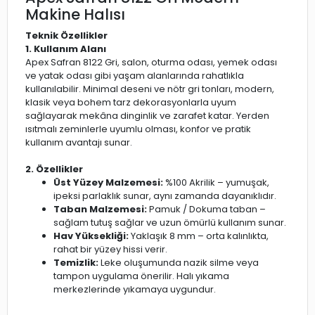
Makine Halısı
Teknik Özellikler
1. Kullanım Alanı
Apex Safran 8122 Gri, salon, oturma odası, yemek odası
ve yatak odası gibi yaşam alanlarında rahatlıkla
kullanılabilir. Minimal deseni ve nötr gri tonları, modern,
klasik veya bohem tarz dekorasyonlarla uyum
sağlayarak mekâna dinginlik ve zarafet katar. Yerden
ısıtmalı zeminlerle uyumlu olması, konfor ve pratik
kullanım avantajı sunar.
2. Özellikler
Üst Yüzey Malzemesi:
%100 Akrilik – yumuşak,
ipeksi parlaklık sunar, aynı zamanda dayanıklıdır.
Taban Malzemesi:
Pamuk / Dokuma taban –
sağlam tutuş sağlar ve uzun ömürlü kullanım sunar.
Hav Yüksekliği:
Yaklaşık 8 mm – orta kalınlıkta,
rahat bir yüzey hissi verir.
Temizlik:
Leke oluşumunda nazik silme veya
tampon uygulama önerilir. Halı yıkama
merkezlerinde yıkamaya uygundur.