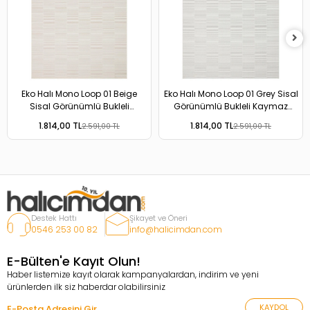
Eko Halı Mono Loop 01 Beige
Eko Halı Mono Loop 01 Grey Sisal
Sisal Görünümlü Bukleli
Görünümlü Bukleli Kaymaz
Kaymaz Tabanlı Yıkanabilir Halı
Tabanlı Yıkanabilir Halı
1.814,00 TL
1.814,00 TL
2.591,00 TL
2.591,00 TL
Destek Hattı
Şikayet ve Öneri
0546 253 00 82
info@halicimdan.com
E-Bülten'e Kayıt Olun!
Haber listemize kayıt olarak kampanyalardan, indirim ve yeni
ürünlerden ilk siz haberdar olabilirsiniz
KAYDOL