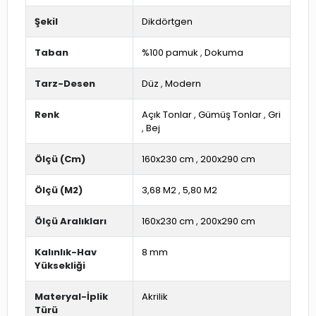
Şekil
Dikdörtgen
Taban
%100 pamuk
,
Dokuma
Tarz-Desen
Düz
,
Modern
Renk
Açık Tonlar
,
Gümüş Tonlar
,
Gri
,
Bej
Ölçü (Cm)
160x230 cm
,
200x290 cm
Ölçü (M2)
3,68 M2
,
5,80 M2
Ölçü Aralıkları
160x230 cm
,
200x290 cm
Kalınlık-Hav
8 mm
Yüksekliği
Materyal-İplik
Akrilik
Türü