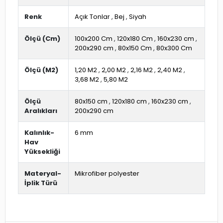
Renk
Açık Tonlar
,
Bej
,
Siyah
Ölçü (Cm)
100x200 Cm
,
120x180 Cm
,
160x230 cm
,
200x290 cm
,
80x150 Cm
,
80x300 Cm
Ölçü (M2)
1,20 M2
,
2,00 M2
,
2,16 M2
,
2,40 M2
,
3,68 M2
,
5,80 M2
Ölçü
80x150 cm
,
120x180 cm
,
160x230 cm
,
Aralıkları
200x290 cm
Kalınlık-
6 mm
Hav
Yüksekliği
Materyal-
Mikrofiber polyester
İplik Türü