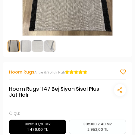
Hoom Rugs
Antre & Yolluk Halı
Hoom Rugs 1147 Bej Siyah Sisal Plus
Jüt Halı
Ölçü:
80x150 1,20 M2
80x300 2,40 M2
1.476,00 TL
2.952,00 TL