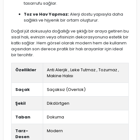
tasarrufu sağlar.
Toz ve Hav Yapmaz:
Alerji dostu yapısıyla daha
sağlıklı ve hijyenik bir ortam oluşturur.
Doğal jüt dokusuyla doğallığı ve şıklığı bir araya getiren bu
sisal halı, evinizin veya ofisinizin dekorasyonuna estetik bir
katkı sağlar. Hem görsel olarak modern hem de kullanım
açısından son derece pratik bir halı arayanlar için ideal
bir tercihtir.
Özellikler
Anti Alerjik
,
Leke Tutmaz
,
Tozumaz
,
Makine Halısı
Saçak
Saçaksız (Overlok)
Şekil
Dikdörtgen
Taban
Dokuma
Tarz-
Modern
Desen