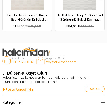
Eko Halı Mono Loop 01 Beige
Eko Halı Mono Loop 01 Grey Sisal
Sisal Görünümlü Bukleli
Görünümlü Bukleli Kaymaz
Kaymaz Tabanlı Yıkanabilir Halı
Tabanlı Yıkanabilir Halı
1.814,00 TL
1.814,00 TL
2.591,00 TL
2.591,00 TL
Destek Hattı
Şikayet ve Öneri
0546 253 00 82
info@halicimdan.com
E-Bülten'e Kayıt Olun!
Haber listemize kayıt olarak kampanyalardan, indirim ve yeni
ürünlerden ilk siz haberdar olabilirsiniz
KAYDOL
Kategoriler