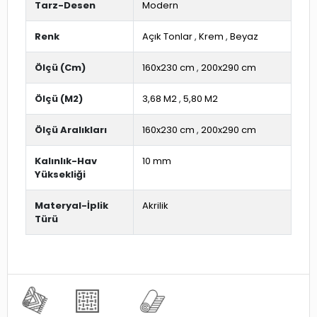
Tarz-Desen
Modern
Renk
Açık Tonlar
,
Krem
,
Beyaz
Ölçü (Cm)
160x230 cm
,
200x290 cm
Ölçü (M2)
3,68 M2
,
5,80 M2
Ölçü Aralıkları
160x230 cm
,
200x290 cm
Kalınlık-Hav
10 mm
Yüksekliği
Materyal-İplik
Akrilik
Türü