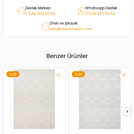
Destek Merkezi
Whatsapp Destek
0 546 253 00 82
0 546 253 00 82
Öneri ve Şikayet
info@halicimdan.com
Benzer Ürünler
%30
%30