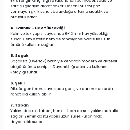
Ekru rengin dinginliği ile tasarlanan bu model, sade ve
zarif çizgileriyle dikkat çeker. Desenli yüzeyi göz
yormayan şıklık sunar, bulunduğu ortama sıcaklık ve
bütünlük katar.
4. Kalınlık – Hav Yüksekliği
Kalın ve tok yapısı sayesinde 6-12 mm hav yüksekliği
sunar. Hem estetik hem de fonksiyonel yapısı ile uzun
ömürlü kullanım sağlar.
5. Saçak
Saçaksız (Overlok) bitimiyle kenarları modern ve düzenli
bir görünüme sahiptir. Dayanıklılığı artırır ve kullanım
kolaylığı sunar.
6. Şekil
Dikdörtgen formu sayesinde geniş ve dar mekanlarda
rahatlıkla kullanılabilir.
7. Taban
Yalıtım destekli tabanı, hem ısı hem de ses yalıtımına katkı
sağlar. Zemin dostu yapısı uzun süreli kullanımda
dayanıklılık sunar.