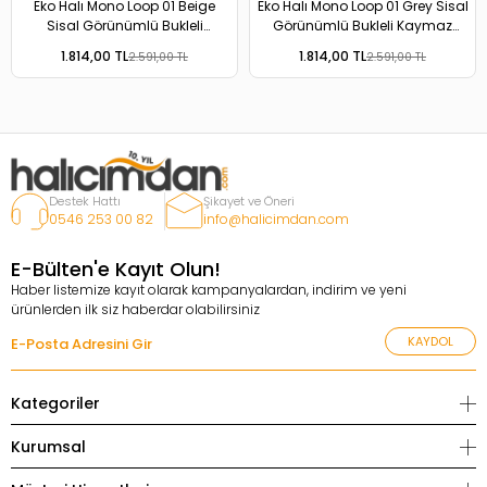
Eko Halı Mono Loop 01 Beige
Eko Halı Mono Loop 01 Grey Sisal
Sisal Görünümlü Bukleli
Görünümlü Bukleli Kaymaz
Kaymaz Tabanlı Yıkanabilir Halı
Tabanlı Yıkanabilir Halı
1.814,00 TL
1.814,00 TL
2.591,00 TL
2.591,00 TL
Destek Hattı
Şikayet ve Öneri
0546 253 00 82
info@halicimdan.com
E-Bülten'e Kayıt Olun!
Haber listemize kayıt olarak kampanyalardan, indirim ve yeni
ürünlerden ilk siz haberdar olabilirsiniz
KAYDOL
Kategoriler
Kurumsal