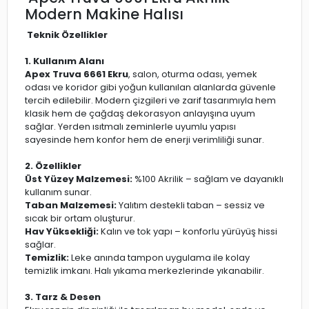
Modern Makine Halısı
Teknik Özellikler
1. Kullanım Alanı
Apex Truva 6661 Ekru
, salon, oturma odası, yemek
odası ve koridor gibi yoğun kullanılan alanlarda güvenle
tercih edilebilir. Modern çizgileri ve zarif tasarımıyla hem
klasik hem de çağdaş dekorasyon anlayışına uyum
sağlar. Yerden ısıtmalı zeminlerle uyumlu yapısı
sayesinde hem konfor hem de enerji verimliliği sunar.
2. Özellikler
Üst Yüzey Malzemesi:
%100 Akrilik – sağlam ve dayanıklı
kullanım sunar.
Taban Malzemesi:
Yalıtım destekli taban – sessiz ve
sıcak bir ortam oluşturur.
Hav Yüksekliği:
Kalın ve tok yapı – konforlu yürüyüş hissi
sağlar.
Temizlik:
Leke anında tampon uygulama ile kolay
temizlik imkanı. Halı yıkama merkezlerinde yıkanabilir.
3. Tarz & Desen