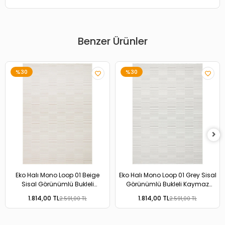
Benzer Ürünler
%30
%30
Eko Halı Mono Loop 01 Beige
Eko Halı Mono Loop 01 Grey Sisal
Sisal Görünümlü Bukleli
Görünümlü Bukleli Kaymaz
Kaymaz Tabanlı Yıkanabilir Halı
Tabanlı Yıkanabilir Halı
1.814,00 TL
1.814,00 TL
2.591,00 TL
2.591,00 TL