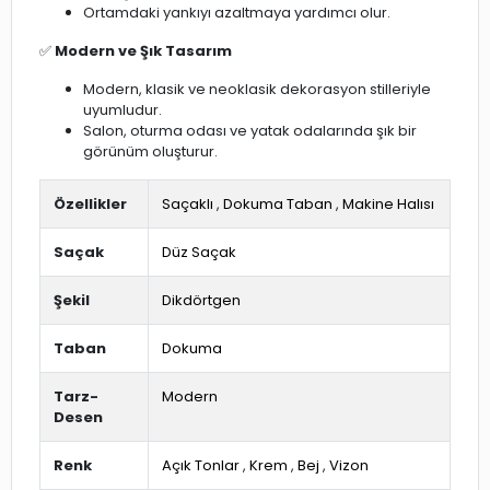
Ortamdaki yankıyı azaltmaya yardımcı olur.
✅
Modern ve Şık Tasarım
Modern, klasik ve neoklasik dekorasyon stilleriyle
uyumludur.
Salon, oturma odası ve yatak odalarında şık bir
görünüm oluşturur.
Özellikler
Saçaklı
,
Dokuma Taban
,
Makine Halısı
Saçak
Düz Saçak
Şekil
Dikdörtgen
Taban
Dokuma
Tarz-
Modern
Desen
Renk
Açık Tonlar
,
Krem
,
Bej
,
Vizon