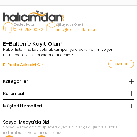
Destek Hattı
Şikayet ve Öneri
0546 253 00 82
info@halicimdan.com
E-Bülten'e Kayıt Olun!
Haber listemize kayıt olarak kampanyalardan, indirim ve yeni
ürünlerden ilk siz haberdar olabilirsiniz
KAYDOL
Kategoriler
Kurumsal
Müşteri Hizmetleri
Sosyal Medya'da Biz!
Sosyal Medya’dan takip ederek yeni ürünler, çekilişler ve sürpriz
indirimlerden yararlanabilirsiniz