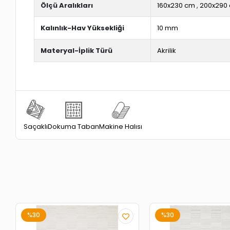
Ölçü Aralıkları
160x230 cm
,
200x290
Kalınlık-Hav Yüksekliği
10 mm
Materyal-İplik Türü
Akrilik
Dokuma Taban
Saçaklı
Makine Halısı
%30
%30