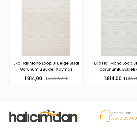
Eko Halı Mono Loop 01 Beige Sisal
Eko Halı Mono Loop 01
Görünümlü Bukleli Kaymaz
Görünümlü Bukleli
Tabanlı Yıkanabilir Halı
Tabanlı Yıkanabili
1.814,00 TL
1.814,00 TL
2.591,00 TL
2.591
Destek Hattı
0546 253 00