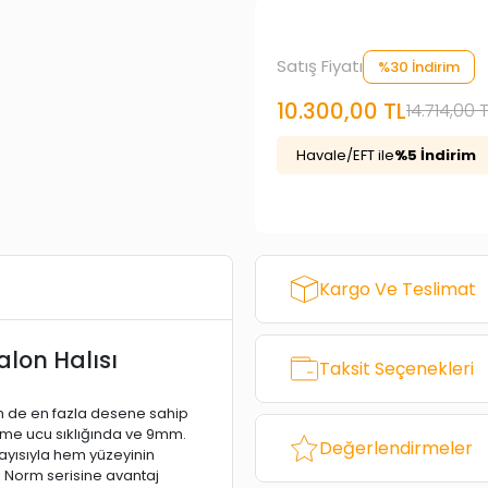
Satış Fiyatı
%30 İndirim
10.300,00 TL
14.714,00 
Havale/EFT ile
%5 İndirim
Kargo Ve Teslimat
lon Halısı
Taksit Seçenekleri
 de en fazla desene sahip
 ilme ucu sıklığında ve 9mm.
Değerlendirmeler
ayısıyla hem yüzeyinin
 Norm serisine avantaj