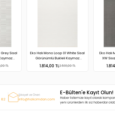
 Grey Sisal
Eko Halı Mono Loop 01 White Sisal
Eko Halı 
 Kaymaz
Görünümlü Bukleli Kaymaz
XW Sisa
r Halı
Tabanlı Yıkanabilir Halı
Kaymaz Ta
1.814,00 TL
1.81
,00 TL
2.591,00 TL
E-Bülten'e Kayıt Olun!
Şikayet ve Öneri
Haber listemize kayıt olarak kampan
 82
info@halicimdan.com
yeni ürünlerden ilk siz haberdar olabi