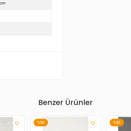
 cm
Benzer Ürünler
%30
%30