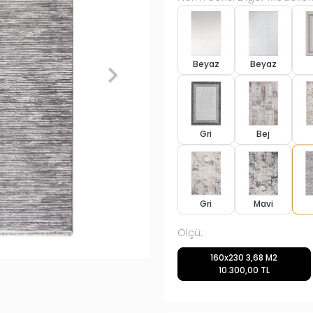
Beyaz
Beyaz
Gri
Bej
Gri
Mavi
Ölçü:
160x230 3,68 M2
10.300,00 TL