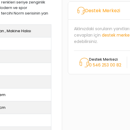
 renkleri seriye zenginlik
 Modern ve spor
Destek Merkezi
 tercihi Norm serisinin yan
Aklınızdaki soruların yanıtla
an
,
Makine Halısı
cevapları için
destek merke
edebilirsiniz.
Destek Merkezi
0 546 253 00 82
rem
 cm