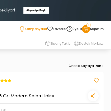
0
Kampanyalar
Favoriler
Üyelik
Sepetim
Sipariş Takibi
Destek Merkezi
Önceki Sayfaya Dön >
Gri Modern Salon Halısı
 Gri