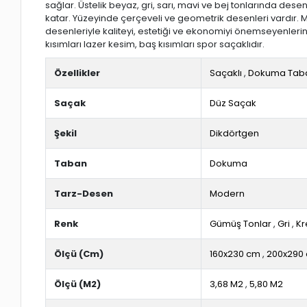
sağlar. Üstelik beyaz, gri, sarı, mavi ve bej tonlarında desen
katar. Yüzeyinde çerçeveli ve geometrik desenleri vardır.
desenleriyle kaliteyi, estetiği ve ekonomiyi önemseyenlerin
kısımları lazer kesim, baş kısımları spor saçaklıdır.
Özellikler
Saçaklı
,
Dokuma Tab
Saçak
Düz Saçak
Şekil
Dikdörtgen
Taban
Dokuma
Tarz-Desen
Modern
Renk
Gümüş Tonlar
,
Gri
,
K
Ölçü (Cm)
160x230 cm
,
200x290
Ölçü (M2)
3,68 M2
,
5,80 M2