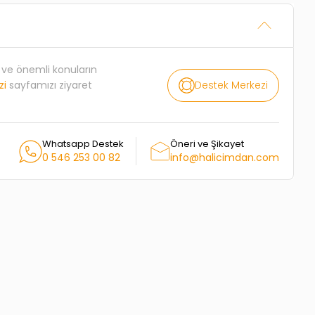
rı ve önemli konuların
Destek Merkezi
zi
sayfamızı ziyaret
Whatsapp Destek
Öneri ve Şikayet
0 546 253 00 82
info@halicimdan.com