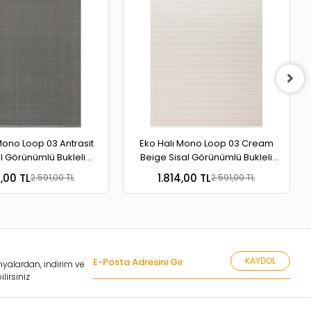
Mono Loop 03 Antrasit
Eko Halı Mono Loop 03 Cream
l Görünümlü Bukleli
Beige Sisal Görünümlü Bukleli
banlı Yıkanabilir Halı
Kaymaz Tabanlı Yıkanabilir Halı
4,00 TL
1.814,00 TL
2.591,00 TL
2.591,00 TL
KAYDOL
yalardan, indirim ve
lirsiniz