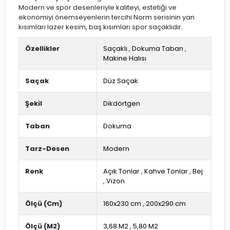
Modern ve spor desenleriyle kaliteyi, estetiği ve
ekonomiyi önemseyenlerin tercihi Norm serisinin yan
kısımları lazer kesim, baş kısımları spor saçaklıdır.
Özellikler
Saçaklı
,
Dokuma Taban
,
Makine Halısı
Saçak
Düz Saçak
Şekil
Dikdörtgen
Taban
Dokuma
Tarz-Desen
Modern
Renk
Açık Tonlar
,
Kahve Tonlar
,
Bej
,
Vizon
Ölçü (Cm)
160x230 cm
,
200x290 cm
Ölçü (M2)
3,68 M2
,
5,80 M2