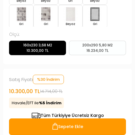
Beyaz
Beyaz
Gri
Beyaz
Gri
Gri
Beyaz
Gri
Ölçü:
160x230 3,68 M2
200x290 5,80 M2
Bej
Sarı
Beyaz
Sarı
10.300,00 TL
16.234,00 TL
Beyaz
Gri
Gri
Mavi
Satış Fiyatı
%30 İndirim
10.300,00 TL
14.714,00 TL
Gri
Gri
Havale/EFT ile
%5 İndirim
Tüm Türkiyiye Ücretsiz Kargo
Sepete Ekle