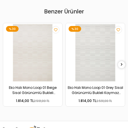
Benzer Ürünler
%30
%30
Eko Halı Mono Loop 01 Beige
Eko Halı Mono Loop 01 Grey Sisal
Sisal Görünümlü Bukleli
Görünümlü Bukleli Kaymaz
Kaymaz Tabanlı Yıkanabilir Halı
Tabanlı Yıkanabilir Halı
1.814,00 TL
1.814,00 TL
2.591,00 TL
2.591,00 TL