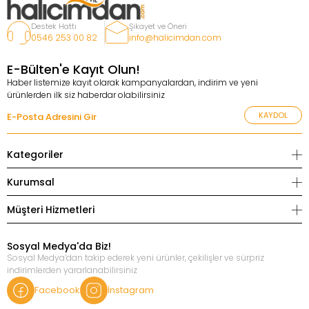
Destek Hattı
Şikayet ve Öneri
0546 253 00 82
info@halicimdan.com
E-Bülten'e Kayıt Olun!
Haber listemize kayıt olarak kampanyalardan, indirim ve yeni
ürünlerden ilk siz haberdar olabilirsiniz
KAYDOL
Kategoriler
Kurumsal
Müşteri Hizmetleri
Sosyal Medya'da Biz!
Sosyal Medya’dan takip ederek yeni ürünler, çekilişler ve sürpriz
indirimlerden yararlanabilirsiniz
Facebook
İnstagram