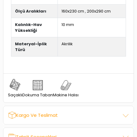
Ölçü Aralıkları
160x230 cm
,
200x290 cm
Kalınlık-Hav
10 mm
Yüksekliği
Materyal-İplik
Akrilik
Türü
Dokuma Taban
Saçaklı
Makine Halısı
Kargo Ve Teslimat
Taksit Seçenekleri