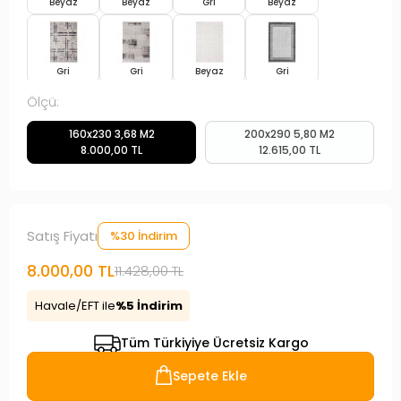
Beyaz
Beyaz
Gri
Beyaz
Gri
Gri
Beyaz
Gri
Ölçü:
160x230 3,68 M2
200x290 5,80 M2
Bej
Sarı
Beyaz
Sarı
8.000,00 TL
12.615,00 TL
Beyaz
Gri
Gri
Mavi
Satış Fiyatı
%30 İndirim
8.000,00 TL
11.428,00 TL
Gri
Gri
Havale/EFT ile
%5 İndirim
Tüm Türkiyiye Ücretsiz Kargo
Sepete Ekle