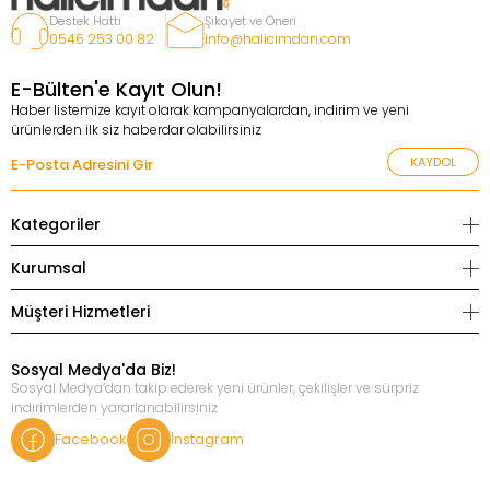
Destek Hattı
Şikayet ve Öneri
0546 253 00 82
info@halicimdan.com
E-Bülten'e Kayıt Olun!
Haber listemize kayıt olarak kampanyalardan, indirim ve yeni
ürünlerden ilk siz haberdar olabilirsiniz
KAYDOL
Kategoriler
Kurumsal
Müşteri Hizmetleri
Sosyal Medya'da Biz!
Sosyal Medya’dan takip ederek yeni ürünler, çekilişler ve sürpriz
indirimlerden yararlanabilirsiniz
Facebook
İnstagram