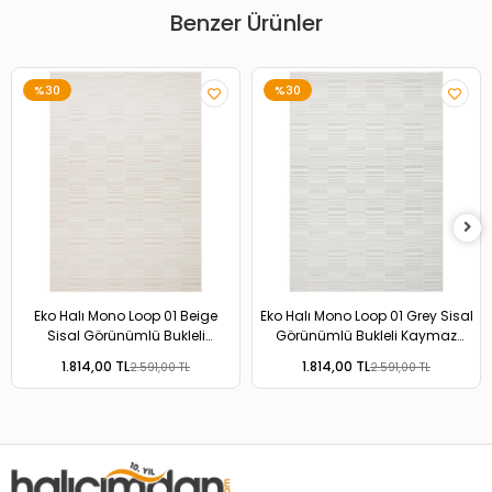
Benzer Ürünler
%30
%30
Eko Halı Mono Loop 01 Beige
Eko Halı Mono Loop 01 Grey Sisal
Sisal Görünümlü Bukleli
Görünümlü Bukleli Kaymaz
Kaymaz Tabanlı Yıkanabilir Halı
Tabanlı Yıkanabilir Halı
1.814,00 TL
1.814,00 TL
2.591,00 TL
2.591,00 TL