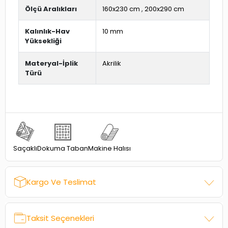
Ölçü Aralıkları
160x230 cm
,
200x290 cm
Kalınlık-Hav
10 mm
Yüksekliği
Materyal-İplik
Akrilik
Türü
Dokuma Taban
Saçaklı
Makine Halısı
Kargo Ve Teslimat
Taksit Seçenekleri