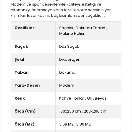
Modern ve spor desenleriyle kaliteyi, estetiği ve
ekonomiyi önemseyenlerin tercihi Norm serisinin yan
kısımları lazer kesim, baş kısımları spor saçaklıdır.
Özellikler
Saçaklı
,
Dokuma Taban
,
Makine Halısı
Saçak
Düz Saçak
Şekil
Dikdörtgen
Taban
Dokuma
Tarz-Desen
Modern
Renk
Kahve Tonlar
,
Gri
,
Beyaz
Ölçü (Cm)
160x230 cm
,
200x290 cm
Ölçü (M2)
3,68 M2
,
5,80 M2