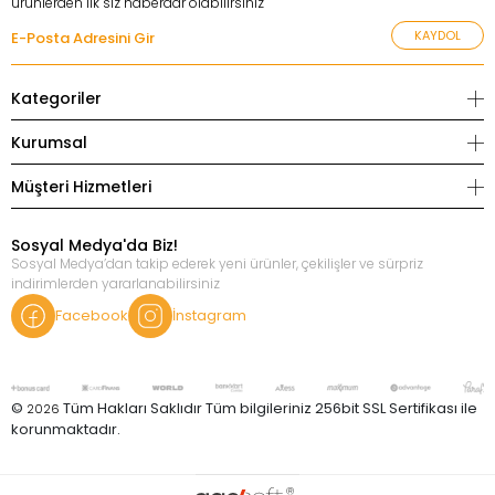
ürünlerden ilk siz haberdar olabilirsiniz
KAYDOL
Kategoriler
Kurumsal
Müşteri Hizmetleri
Sosyal Medya'da Biz!
Sosyal Medya’dan takip ederek yeni ürünler, çekilişler ve sürpriz
indirimlerden yararlanabilirsiniz
Facebook
İnstagram
©
Tüm Hakları Saklıdır Tüm bilgileriniz 256bit SSL Sertifikası ile
2026
korunmaktadır.