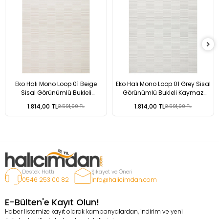
Eko Halı Mono Loop 01 Beige
Eko Halı Mono Loop 01 Grey Sisal
Sisal Görünümlü Bukleli
Görünümlü Bukleli Kaymaz
Kaymaz Tabanlı Yıkanabilir Halı
Tabanlı Yıkanabilir Halı
1.814,00 TL
1.814,00 TL
2.591,00 TL
2.591,00 TL
Destek Hattı
Şikayet ve Öneri
0546 253 00 82
info@halicimdan.com
E-Bülten'e Kayıt Olun!
Haber listemize kayıt olarak kampanyalardan, indirim ve yeni