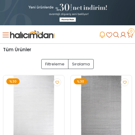
0
Tüm Ürünler
Filtreleme
Sıralama
%30
%30