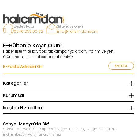
Destek Hattı
Şikayet ve Öneri
0546 253 00 82
info@halicimdan.com
E-Bülten'e Kayıt Olun!
Haber listemize kayıt olarak kampanyalardan, indirim ve yeni
ürünlerden ilk siz haberdar olabilirsiniz
KAYDOL
Kategoriler
Kurumsal
Müşteri Hizmetleri
Sosyal Medya'da Biz!
Sosyal Medya’dan takip ederek yeni ürünler, çekilişler ve sürpriz
indirimlerden yararlanabilirsiniz