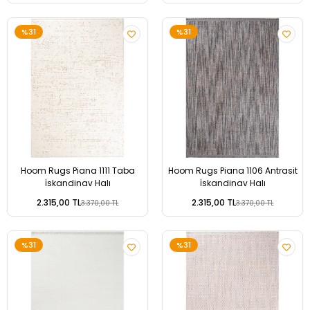
%31
%31
Hoom Rugs Piana 1111 Taba
Hoom Rugs Piana 1106 Antrasit
İskandinav Halı
İskandinav Halı
2.315,00 TL
2.315,00 TL
3.370,00 TL
3.370,00 TL
%31
%31