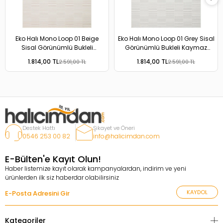
Eko Halı Mono Loop 01 Beige
Eko Halı Mono Loop 01 Grey Sisal
Sisal Görünümlü Bukleli
Görünümlü Bukleli Kaymaz
Kaymaz Tabanlı Yıkanabilir Halı
Tabanlı Yıkanabilir Halı
1.814,00 TL
1.814,00 TL
2.591,00 TL
2.591,00 TL
Destek Hattı
Şikayet ve Öneri
0546 253 00 82
info@halicimdan.com
E-Bülten'e Kayıt Olun!
Haber listemize kayıt olarak kampanyalardan, indirim ve yeni
ürünlerden ilk siz haberdar olabilirsiniz
KAYDOL
Kategoriler