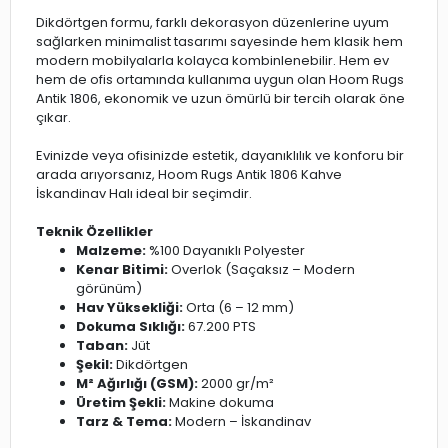
Dikdörtgen formu, farklı dekorasyon düzenlerine uyum
sağlarken minimalist tasarımı sayesinde hem klasik hem
modern mobilyalarla kolayca kombinlenebilir. Hem ev
hem de ofis ortamında kullanıma uygun olan Hoom Rugs
Antik 1806, ekonomik ve uzun ömürlü bir tercih olarak öne
çıkar.
Evinizde veya ofisinizde estetik, dayanıklılık ve konforu bir
arada arıyorsanız, Hoom Rugs Antik 1806 Kahve
İskandinav Halı ideal bir seçimdir.
Teknik Özellikler
Malzeme:
%100 Dayanıklı Polyester
Kenar Bitimi:
Overlok (Saçaksız – Modern
görünüm)
Hav Yüksekliği:
Orta (6 – 12 mm)
Dokuma Sıklığı:
67.200 PTS
Taban:
Jüt
Şekil:
Dikdörtgen
M² Ağırlığı (GSM):
2000 gr/m²
Üretim Şekli:
Makine dokuma
Tarz & Tema:
Modern – İskandinav