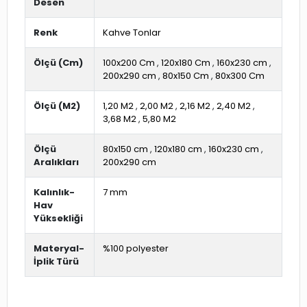
Desen
Renk
Kahve Tonlar
Ölçü (Cm)
100x200 Cm
,
120x180 Cm
,
160x230 cm
,
200x290 cm
,
80x150 Cm
,
80x300 Cm
Ölçü (M2)
1,20 M2
,
2,00 M2
,
2,16 M2
,
2,40 M2
,
3,68 M2
,
5,80 M2
Ölçü
80x150 cm
,
120x180 cm
,
160x230 cm
,
Aralıkları
200x290 cm
Kalınlık-
7 mm
Hav
Yüksekliği
Materyal-
%100 polyester
İplik Türü