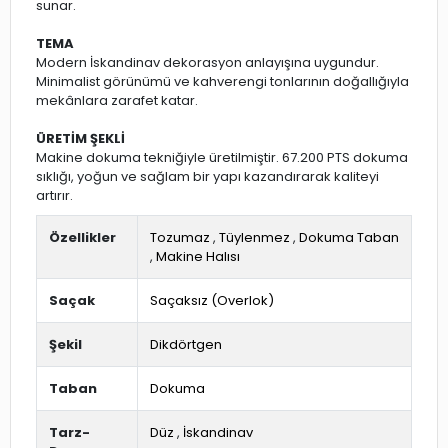
sunar.
TEMA
Modern İskandinav dekorasyon anlayışına uygundur.
Minimalist görünümü ve kahverengi tonlarının doğallığıyla
mekânlara zarafet katar.
ÜRETİM ŞEKLİ
Makine dokuma tekniğiyle üretilmiştir. 67.200 PTS dokuma
sıklığı, yoğun ve sağlam bir yapı kazandırarak kaliteyi
artırır.
Özellikler
Tozumaz
,
Tüylenmez
,
Dokuma Taban
,
Makine Halısı
Saçak
Saçaksız (Overlok)
Şekil
Dikdörtgen
Taban
Dokuma
Tarz-
Düz
,
İskandinav