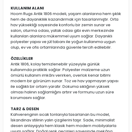
KULLANIM ALANI
Hoom Rugs Antik 1806 modeli, yaşam alanlarına hem şıklık
hem de dayanıklılık kazandırmak için tasarlanmıştır. Orta
hav yüksekliği sayesinde konforlu bir zemin sunar ve
salon, oturma odası, yatak odası gibi evin merkezinde
kullanılan alanlara mükemmel uyum sağlar. Dayanıklı
polyester yapısı ve jüt tabanı ile yoğun kullanıma uygun
olup, ev ve ofis ortamlarında güvenle tercih edilebilir.
ÖZELLİKLER
Antik 1806, kolay temizlenebilir yüzeyiyle günlük
kullanımda pratiklik sağlar. Polyester malzeme uzun
ömürlü kullanım imkânı verirken, overlok kenar bitimi
modern bir görünüm sunar. Toz ve hav yapmayan yapısı
ile sağlıklı bir ortam yaratır. Dokuma sıklığının yüksek
olması halının sağlamlığını artırır ve formunu uzun süre
korumasını sağlar.
TARZ & DESEN
Kahverenginin sıcak tonlarıyla tasarlanan bu model,
İskandinav stilinin yalın çizgilerini taşır. Sade, minimalist
desen anlayışıyla hem klasik hem modern mobilyalarla
uyum sağlar. Doğal renk geçişleri sayesinde mekâna