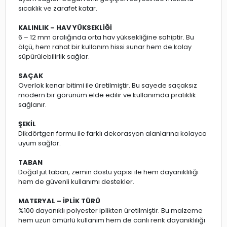
sıcaklık ve zarafet katar.
KALINLIK – HAV YÜKSEKLİĞİ
6 – 12 mm aralığında orta hav yüksekliğine sahiptir. Bu
ölçü, hem rahat bir kullanım hissi sunar hem de kolay
süpürülebilirlik sağlar.
SAÇAK
Overlok kenar bitimi ile üretilmiştir. Bu sayede saçaksız
modern bir görünüm elde edilir ve kullanımda pratiklik
sağlanır.
ŞEKİL
Dikdörtgen formu ile farklı dekorasyon alanlarına kolayca
uyum sağlar.
TABAN
Doğal jüt taban, zemin dostu yapısı ile hem dayanıklılığı
hem de güvenli kullanımı destekler.
MATERYAL – İPLİK TÜRÜ
%100 dayanıklı polyester iplikten üretilmiştir. Bu malzeme
hem uzun ömürlü kullanım hem de canlı renk dayanıklılığı