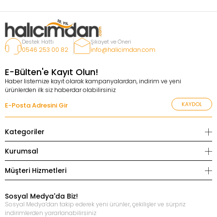
Destek Hattı
Şikayet ve Öneri
0546 253 00 82
info@halicimdan.com
E-Bülten'e Kayıt Olun!
Haber listemize kayıt olarak kampanyalardan, indirim ve yeni
ürünlerden ilk siz haberdar olabilirsiniz
KAYDOL
Kategoriler
Kurumsal
Müşteri Hizmetleri
Sosyal Medya'da Biz!
Sosyal Medya’dan takip ederek yeni ürünler, çekilişler ve sürpriz
indirimlerden yararlanabilirsiniz