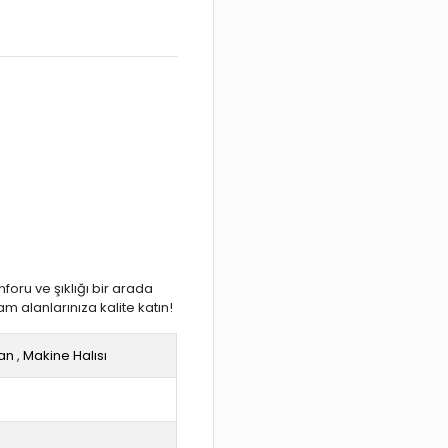
nforu ve şıklığı bir arada
am alanlarınıza kalite katın!
an
,
Makine Halısı