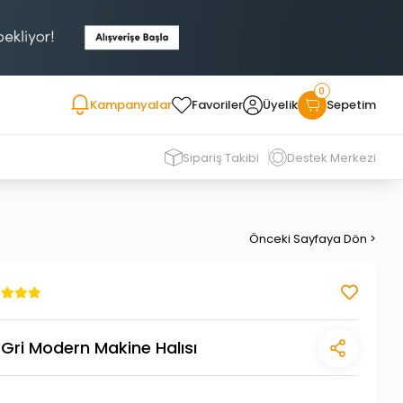
0
Kampanyalar
Favoriler
Üyelik
Sepetim
Sipariş Takibi
Destek Merkezi
Önceki Sayfaya Dön >
Gri Modern Makine Halısı