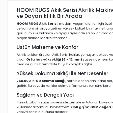
HOOM RUGS Akik Serisi Akrilik Makine 
ve Dayanıklılık Bir Arada
HOOM RUGS Akik Serisi
, modern yaşam alanları için özel 
ve konforu bir araya getiren yüksek kaliteli bir makine halısıd
görünümü ve kullanım kolaylığı sayesinde salon, oturma oda
birçok alanda ideal bir tercihtir.
Üstün Malzeme ve Konfor
Akrilik iplikten üretilen Akik Serisi halılar, yumuşak dokusu 
çıkar.
Orta hav yüksekliği (6 – 12 mm)
sayesinde hem konf
hem de günlük temizlikte büyük kolaylık sağlar.
Yüksek Dokuma Sıklığı ile Net Desenler
768.000 PTS dokuma sıklığı
, halının desenlerini daha net
getirir. Bu sayede renkler solmaz, formunu uzun süre korur.
Sağlam ve Dengeli Yapı
Pamuk tabanlı yapısı sayesinde zemine iyi tutunur, kayma 
kullanımda formunu kaybetmez.
2150 gr/m² GSM değeri
,
yapıya sahip olduğunu gösterir.