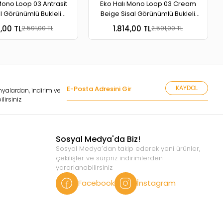
Mono Loop 03 Antrasit
Eko Halı Mono Loop 03 Cream
l Görünümlü Bukleli
Beige Sisal Görünümlü Bukleli
banlı Yıkanabilir Halı
Kaymaz Tabanlı Yıkanabilir Halı
4,00 TL
1.814,00 TL
2.591,00 TL
2.591,00 TL
KAYDOL
yalardan, indirim ve
lirsiniz
Sosyal Medya'da Biz!
Sosyal Medya’dan takip ederek yeni ürünler,
çekilişler ve sürpriz indirimlerden
yararlanabilirsiniz
Facebook
İnstagram