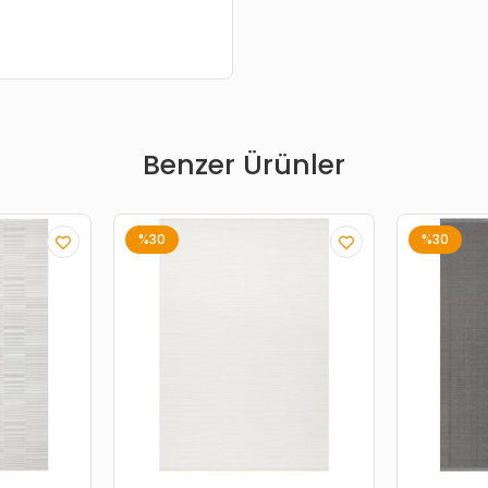
Benzer Ürünler
%30
%30