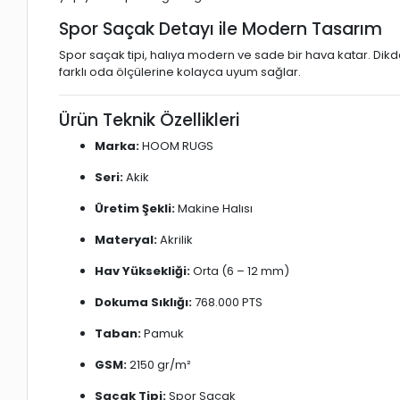
Spor Saçak Detayı ile Modern Tasarım
Spor saçak tipi, halıya modern ve sade bir hava katar. Di
farklı oda ölçülerine kolayca uyum sağlar.
Ürün Teknik Özellikleri
Marka:
HOOM RUGS
Seri:
Akik
Üretim Şekli:
Makine Halısı
Materyal:
Akrilik
Hav Yüksekliği:
Orta (6 – 12 mm)
Dokuma Sıklığı:
768.000 PTS
Taban:
Pamuk
GSM:
2150 gr/m²
Saçak Tipi:
Spor Saçak