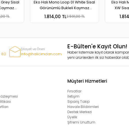
 Grey Sisal
Eko Halı Mono Loop 01 White Sisal
Eko Halı 
 Kaymaz
Görünümlü Bukleli Kaymaz
XW Sisa
r Halı
Tabanlı Yıkanabilir Halı
Kaymaz Ta
1.814,00 TL
1.81
,00 TL
2.591,00 TL
E-Bülten'e Kayıt Olun!
Şikayet ve Öneri
Haber listemize kayıt olarak kampan
 82
info@halicimdan.com
yeni ürünlerden ilk siz haberdar olabi
Müşteri Hizmetleri
Fırsatlar
 Sözleşmesi
İletişim
litikası
Sipariş Takip
rtları
Havale Bildirimleri
Destek Merkezi
Üyelik
Şifremi Unuttum