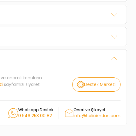
rı ve önemli konuların
Destek Merkezi
zi
sayfamızı ziyaret
Whatsapp Destek
Öneri ve Şikayet
0 546 253 00 82
info@halicimdan.com