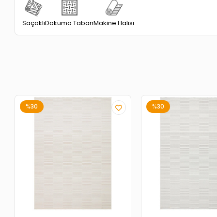
Dokuma Taban
Saçaklı
Makine Halısı
%30
%30