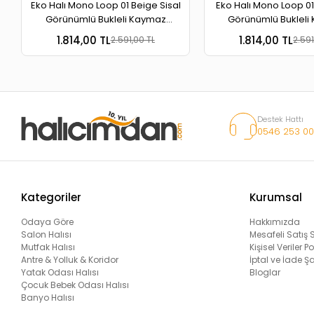
Eko Halı Mono Loop 01 Beige Sisal
Eko Halı Mono Loop 01
Görünümlü Bukleli Kaymaz
Görünümlü Bukleli
Tabanlı Yıkanabilir Halı
Tabanlı Yıkanabili
1.814,00 TL
1.814,00 TL
2.591,00 TL
2.591
Destek Hattı
0546 253 00
Kategoriler
Kurumsal
Odaya Göre
Hakkımızda
Salon Halısı
Mesafeli Satış
Mutfak Halısı
Kişisel Veriler Po
Antre & Yolluk & Koridor
İptal ve İade Şa
Yatak Odası Halısı
Bloglar
Çocuk Bebek Odası Halısı
Banyo Halısı