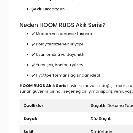
Şekil:
Dikdörtgen
Neden HOOM RUGS Akik Serisi?
✔️ Modern ve zamansız tasarım
✔️ Kolay temizlenebilir yapı
✔️ Uzun ömürlü ve dayanıklı
✔️ Yumuşak, konforlu yüzey
✔️ Fiyat/performans açısından ideal
HOOM RUGS Akik Serisi
, evinizin havasını değiştirecek, ko
sunan güvenilir bir halı seçeneğidir. Şimdi sipariş verin, yaş
Özellikler
Saçaklı
,
Dokuma Tab
Saçak
Düz Saçak
Şekil
Dikdörtgen