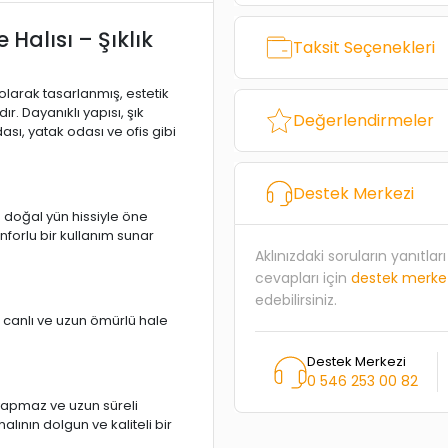
Halısı – Şıklık
Taksit Seçenekleri
olarak tasarlanmış, estetik
ır. Dayanıklı yapısı, şık
Değerlendirmeler
sı, yatak odası ve ofis gibi
Destek Merkezi
ve doğal yün hissiyle öne
orlu bir kullanım sunar
Aklınızdaki soruların yanıtla
cevapları için
destek merke
edebilirsiniz.
, canlı ve uzun ömürlü hale
Destek Merkezi
0 546 253 00 82
yapmaz ve uzun süreli
 halının dolgun ve kaliteli bir