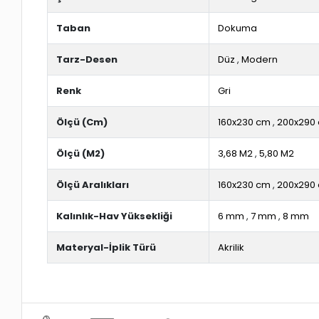
Taban
Dokuma
Tarz-Desen
Düz
,
Modern
Renk
Gri
Ölçü (Cm)
160x230 cm
,
200x290
Ölçü (M2)
3,68 M2
,
5,80 M2
Ölçü Aralıkları
160x230 cm
,
200x290
Kalınlık-Hav Yüksekliği
6 mm
,
7 mm
,
8 mm
Materyal-İplik Türü
Akrilik