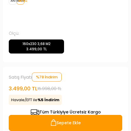
ANTRASİT
BEYAZ
Ölçü:
160x230 3,68 M2
3.499,00 TL
Satış Fiyatı
%78 İndirim
3.499,00 TL
15.998,00 TL
Havale/EFT ile
%5 İndirim
Tüm Türkiyiye Ücretsiz Kargo
Sepete Ekle