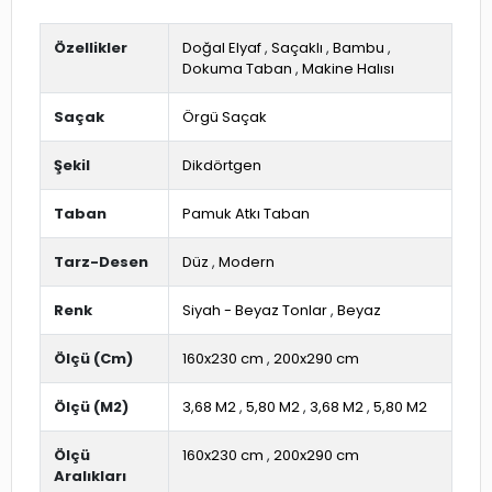
Özellikler
Doğal Elyaf
,
Saçaklı
,
Bambu
,
Dokuma Taban
,
Makine Halısı
Saçak
Örgü Saçak
Şekil
Dikdörtgen
Taban
Pamuk Atkı Taban
Tarz-Desen
Düz
,
Modern
Renk
Siyah - Beyaz Tonlar
,
Beyaz
Ölçü (Cm)
160x230 cm
,
200x290 cm
Ölçü (M2)
3,68 M2
,
5,80 M2
,
3,68 M2
,
5,80 M2
Ölçü
160x230 cm
,
200x290 cm
Aralıkları