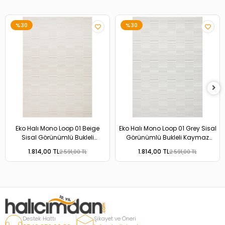
%30
%30
Eko Halı Mono Loop 01 Beige
Eko Halı Mono Loop 01 Grey Sisal
Sisal Görünümlü Bukleli
Görünümlü Bukleli Kaymaz
Kaymaz Tabanlı Yıkanabilir Halı
Tabanlı Yıkanabilir Halı
1.814,00 TL
1.814,00 TL
2.591,00 TL
2.591,00 TL
Destek Hattı
Şikayet ve Öneri