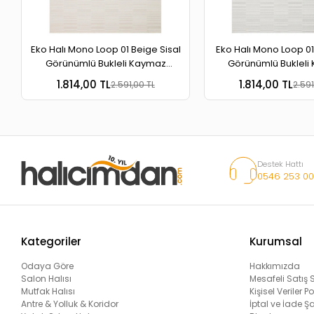
Eko Halı Mono Loop 01 Beige Sisal
Eko Halı Mono Loop 01
Görünümlü Bukleli Kaymaz
Görünümlü Bukleli
Tabanlı Yıkanabilir Halı
Tabanlı Yıkanabili
1.814,00 TL
1.814,00 TL
2.591,00 TL
2.591
Destek Hattı
0546 253 00
Kategoriler
Kurumsal
Odaya Göre
Hakkımızda
Salon Halısı
Mesafeli Satış
Mutfak Halısı
Kişisel Veriler Po
Antre & Yolluk & Koridor
İptal ve İade Şa