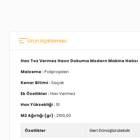
Ürün Açıklaması
Hav Toz Vermez Hasır Dokuma Modern Makine Halısı
Malzeme :
Polipropilen
Kenar Bitimi :
Saçak
Ek Özellikler :
Hav Vermez
Hav Yüksekliği :
10
M2 Ağırlığı (gr) :
2100,00
Özellikler
Geri Dönüştürülebilir