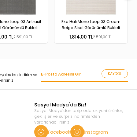
Mono Loop 03 Antrasit
Eko Halı Mono Loop 03 Cream
l Görünümlü Bukleli
Beige Sisal Görünümlü Bukleli
banlı Yıkanabilir Halı
Kaymaz Tabanlı Yıkanabilir Halı
4,00 TL
1.814,00 TL
2.591,00 TL
2.591,00 TL
KAYDOL
yalardan, indirim ve
lirsiniz
Sosyal Medya'da Biz!
Sosyal Medya’dan takip ederek yeni ürünler,
çekilişler ve sürpriz indirimlerden
yararlanabilirsiniz
Facebook
İnstagram