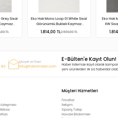
 Grey Sisal
Eko Halı Mono Loop 01 White Sisal
Eko Halı 
 Kaymaz
Görünümlü Bukleli Kaymaz
XW Sisa
r Halı
Tabanlı Yıkanabilir Halı
Kaymaz Ta
1.814,00 TL
1.81
,00 TL
2.591,00 TL
E-Bülten'e Kayıt Olun!
Şikayet ve Öneri
Haber listemize kayıt olarak kampan
 82
info@halicimdan.com
yeni ürünlerden ilk siz haberdar olabi
Müşteri Hizmetleri
Fırsatlar
 Sözleşmesi
İletişim
litikası
Sipariş Takip
rtları
Havale Bildirimleri