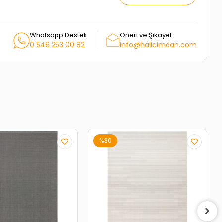
Whatsapp Destek
Öneri ve Şikayet
0 546 253 00 82
info@halicimdan.com
%30