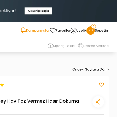
0
Kampanyalar
Favoriler
Üyelik
Sepetim
Sipariş Takibi
Destek Merkezi
Önceki Sayfaya Dön >
Grey Hav Toz Vermez Hasır Dokuma