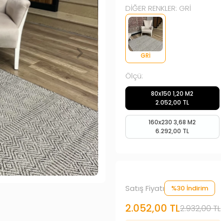
DİĞER RENKLER: GRİ
GRİ
Ölçü:
80x150 1,20 M2
2.052,00 TL
160x230 3,68 M2
6.292,00 TL
Satış Fiyatı
%30 İndirim
2.052,00 TL
2.932,00 TL