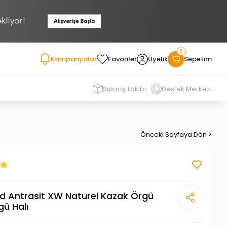
0
Kampanyalar
Favoriler
Üyelik
Sepetim
Sipariş Takibi
Destek Merkezi
Önceki Sayfaya Dön >
d Antrasit XW Naturel Kazak Örgü
gü Halı