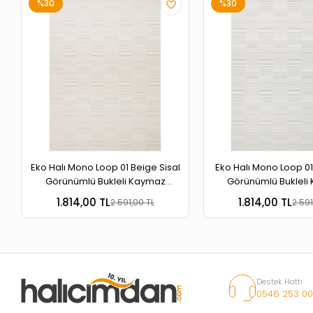
%30
%30
Eko Halı Mono Loop 01 Grey Sisal
Eko Halı Mono Loop 01 
Görünümlü Bukleli Kaymaz
Görünümlü Bukleli
Tabanlı Yıkanabilir Halı
Tabanlı Yıkanabili
1.814,00 TL
1.814,00 TL
2.591,00 TL
2.591
Destek Hattı
0546 253 00