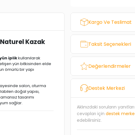
Kargo Ve Teslimat
 Naturel Kazak
Taksit Seçenekleri
yün iplik
kullanılarak
yetişen yün bitkisinden elde
Değerlendirmeler
zun ömürlü bir yapı
 sayesinde salon, oturma
Destek Merkezi
alabilen doğal yapısı,
 Zamansız tasarımı
uyum sağlar.
Aklınızdaki soruların yanıtla
cevapları için
destek merke
edebilirsiniz.