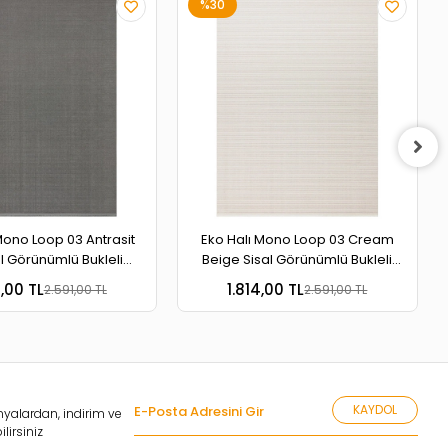
%30
 Mono Loop 03 Cream
Eko Halı Mono Loop 03 Grey XW
sal Görünümlü Bukleli
Sisal Görünümlü Bukleli Kaymaz
banlı Yıkanabilir Halı
Tabanlı Yıkanabilir Halı
4,00 TL
1.814,00 TL
2.591,00 TL
2.591,00 TL
KAYDOL
yalardan, indirim ve
lirsiniz