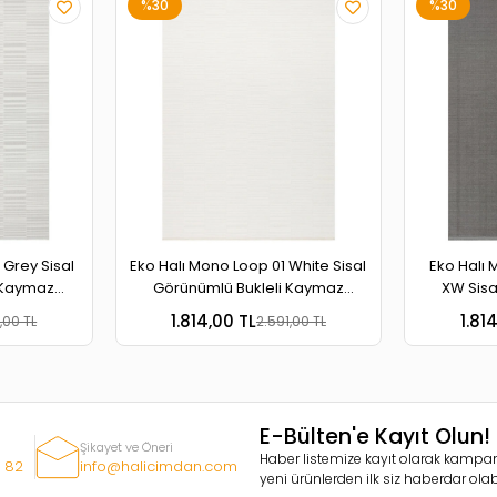
%30
%30
White Sisal
Eko Halı Mono Loop 03 Antrasit
Eko Halı
 Kaymaz
XW Sisal Görünümlü Bukleli
Beige Si
r Halı
Kaymaz Tabanlı Yıkanabilir Halı
Kaymaz Ta
1.814,00 TL
1.81
,00 TL
2.591,00 TL
E-Bülten'e Kayıt Olun!
Şikayet ve Öneri
Haber listemize kayıt olarak kampan
 82
info@halicimdan.com
yeni ürünlerden ilk siz haberdar olabi