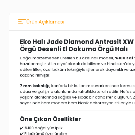
Ürün Açıklaması
Eko Halı Jade Diamond Antrasit XW
Örgü Desenli El Dokuma Örgü Halı
Doğal malzemeden üretilen bu özel halı modeli,
%100 saf 
hazırlanmıştır. Altın elyaf olarak da bilinen ve Hindistan’da 
edilen lifler, özel büküm tekniğiyle işlenerek dayanıklı ve u
kazandırılmıştır.
7 mm kalınlığı
, konforlu bir kullanım sunarken ince formu
odası ve çalışma alanlarında rahatlıkla tercih edilir. Nefes 
yaşam alanlarında sağlıklı ve sıcak bir atmosfer oluşturur.
sayesinde hem modern hem klasik dekorasyon stilleriyle 
Öne Çıkan Özellikler
✔️ %100 doğal yün iplik
✔️ El bükümü özel üretim