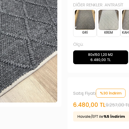
DİĞER RENKLER: ANTRASİT
GRİ
KREM
KAH
Ölçü:
80x150 1,20 M2
6.480,00 TL
Satış Fiyatı
%30 İndirim
6.480,00 TL
9.257,00 T
Havale/EFT ile
%5 İndirim