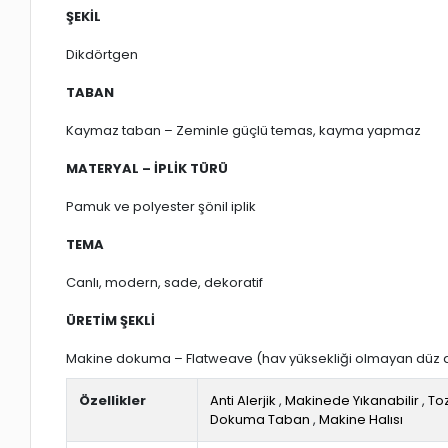
ŞEKİL
Dikdörtgen
TABAN
Kaymaz taban – Zeminle güçlü temas, kayma yapmaz
MATERYAL – İPLİK TÜRÜ
Pamuk ve polyester şönil iplik
TEMA
Canlı, modern, sade, dekoratif
ÜRETİM ŞEKLİ
Makine dokuma – Flatweave (hav yüksekliği olmayan düz
Özellikler
Anti Alerjik
,
Makinede Yıkanabilir
,
To
Dokuma Taban
,
Makine Halısı