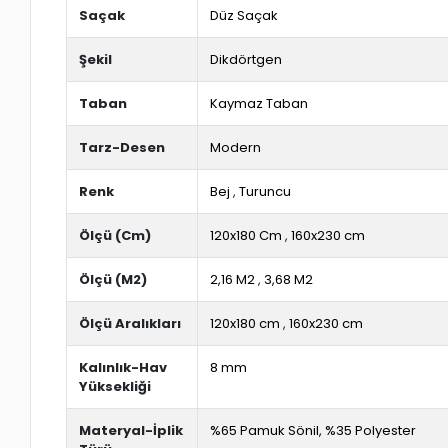
Saçak
Düz Saçak
Şekil
Dikdörtgen
Taban
Kaymaz Taban
Tarz-Desen
Modern
Renk
Bej
,
Turuncu
Ölçü (Cm)
120x180 Cm
,
160x230 cm
Ölçü (M2)
2,16 M2
,
3,68 M2
Ölçü Aralıkları
120x180 cm
,
160x230 cm
Kalınlık-Hav
8 mm
Yüksekliği
Materyal-İplik
%65 Pamuk Sönil, %35 Polyester