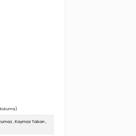
 dokuma)
zumaz
,
Kaymaz Taban
,