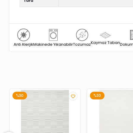
Türü
Kaymaz Taban
Dokum
Anti Alerjik
Tozumaz
Makinede Yıkanabilir
%30
%30