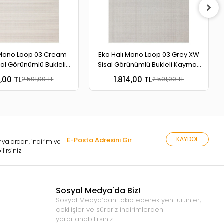
 Mono Loop 03 Cream
Eko Halı Mono Loop 03 Grey XW
sal Görünümlü Bukleli
Sisal Görünümlü Bukleli Kaymaz
banlı Yıkanabilir Halı
Tabanlı Yıkanabilir Halı
4,00 TL
1.814,00 TL
2.591,00 TL
2.591,00 TL
KAYDOL
yalardan, indirim ve
lirsiniz
Sosyal Medya'da Biz!
Sosyal Medya’dan takip ederek yeni ürünler,
çekilişler ve sürpriz indirimlerden
yararlanabilirsiniz