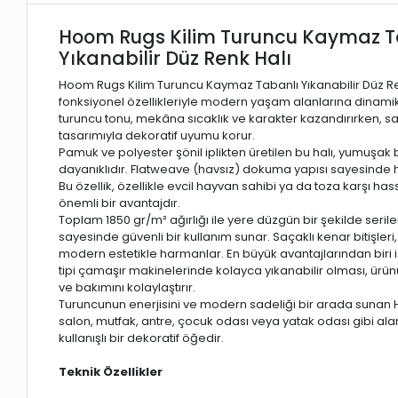
Hoom Rugs Kilim Turuncu Kaymaz T
Yıkanabilir Düz Renk Halı
Hoom Rugs Kilim Turuncu Kaymaz Tabanlı Yıkanabilir Düz Ren
fonksiyonel özellikleriyle modern yaşam alanlarına dinamik
turuncu tonu, mekâna sıcaklık ve karakter kazandırırken,
tasarımıyla dekoratif uyumu korur.
Pamuk ve polyester şönil iplikten üretilen bu halı, yumuşak 
dayanıklıdır. Flatweave (havsız) dokuma yapısı sayesinde h
Bu özellik, özellikle evcil hayvan sahibi ya da toza karşı hass
önemli bir avantajdır.
Toplam 1850 gr/m² ağırlığı ile yere düzgün bir şekilde seril
sayesinde güvenli bir kullanım sunar. Saçaklı kenar bitişle
modern estetikle harmanlar. En büyük avantajlarından biri is
tipi çamaşır makinelerinde kolayca yıkanabilir olması, ürü
ve bakımını kolaylaştırır.
Turuncunun enerjisini ve modern sadeliği bir arada sunan
salon, mutfak, antre, çocuk odası veya yatak odası gibi ala
kullanışlı bir dekoratif öğedir.
Teknik Özellikler