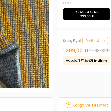
Ölçü:
160x230 3,68 M2
1.299,00 TL
Satış Fiyatı
%48 İndirim
1.299,00 TL
2.498,00 TL
Havale/EFT ile
%5 İndirim
Kargo Ve Teslimat