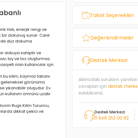
abanlı
Taksit Seçenekleri
k Halı, enerjik rengi ve
 bir dokunuş sunar. Canlı
Değerlendirmeler
 sade düz dokuma
bir dokuya sahiptir ve
av, tüy ve toz oluşturmaz.
Destek Merkezi
asiyeti olan kullanıcılar için
en bu kilim, kaymaz tabanı
Aklınızdaki soruların yanıtla
ri, geleneksel görünümü
cevapları için
destek merke
e yıkanabilir oluşudur. Ev
edebilirsiniz.
nün kullanım ömrünü uzatır
 Hoom Rugs Kilim Turuncu,
nlarda dikkat çekici ve
Destek Merkezi
0 546 253 00 82