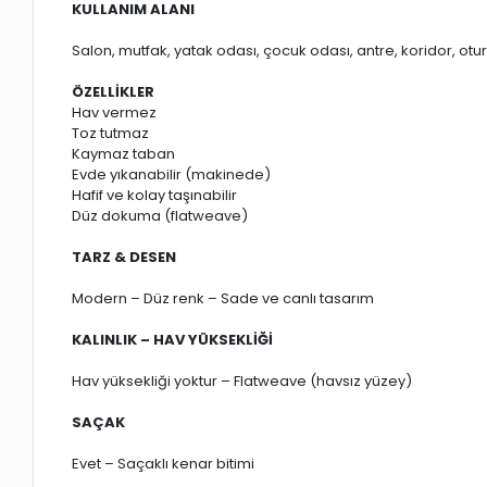
KULLANIM ALANI
Salon, mutfak, yatak odası, çocuk odası, antre, koridor, ot
ÖZELLİKLER
Hav vermez
Toz tutmaz
Kaymaz taban
Evde yıkanabilir (makinede)
Hafif ve kolay taşınabilir
Düz dokuma (flatweave)
TARZ & DESEN
Modern – Düz renk – Sade ve canlı tasarım
KALINLIK – HAV YÜKSEKLİĞİ
Hav yüksekliği yoktur – Flatweave (havsız yüzey)
SAÇAK
Evet – Saçaklı kenar bitimi