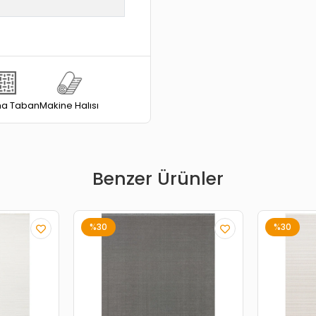
a Taban
Makine Halısı
Benzer Ürünler
%30
%30