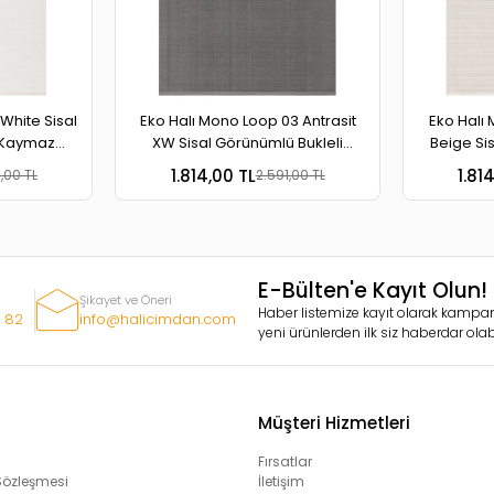
White Sisal
Eko Halı Mono Loop 03 Antrasit
Eko Halı
 Kaymaz
XW Sisal Görünümlü Bukleli
Beige Si
r Halı
Kaymaz Tabanlı Yıkanabilir Halı
Kaymaz Ta
1.814,00 TL
1.81
,00 TL
2.591,00 TL
E-Bülten'e Kayıt Olun!
Şikayet ve Öneri
Haber listemize kayıt olarak kampan
 82
info@halicimdan.com
yeni ürünlerden ilk siz haberdar olabi
Müşteri Hizmetleri
Fırsatlar
 Sözleşmesi
İletişim