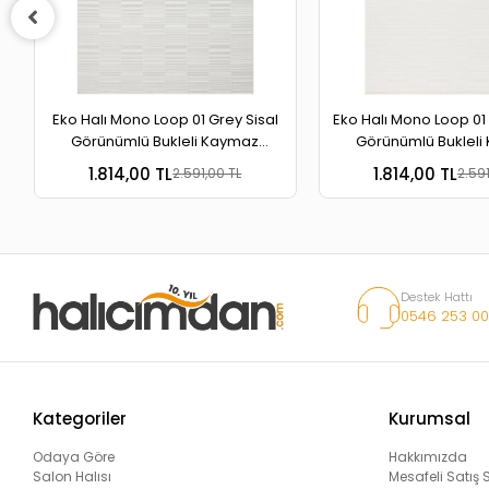
Eko Halı Mono Loop 01 Grey Sisal
Eko Halı Mono Loop 01 
Görünümlü Bukleli Kaymaz
Görünümlü Bukleli
Tabanlı Yıkanabilir Halı
Tabanlı Yıkanabili
1.814,00 TL
1.814,00 TL
2.591,00 TL
2.591
Destek Hattı
0546 253 00
Kategoriler
Kurumsal
Odaya Göre
Hakkımızda
Salon Halısı
Mesafeli Satış