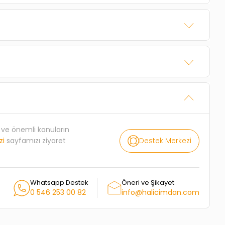
rı ve önemli konuların
Destek Merkezi
zi
sayfamızı ziyaret
Whatsapp Destek
Öneri ve Şikayet
0 546 253 00 82
info@halicimdan.com