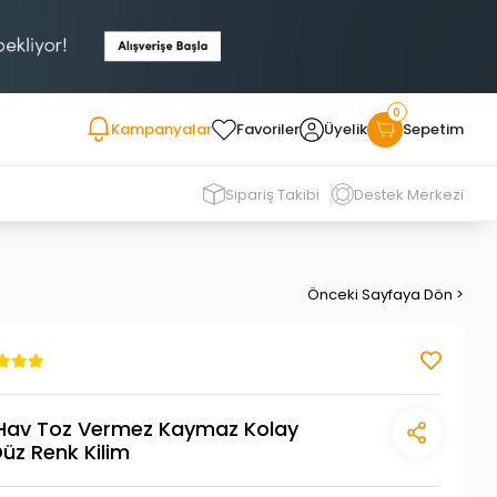
0
Kampanyalar
Favoriler
Üyelik
Sepetim
Sipariş Takibi
Destek Merkezi
Önceki Sayfaya Dön >
 Hav Toz Vermez Kaymaz Kolay
Düz Renk Kilim