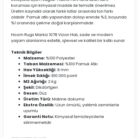
koruması için kimyasal madde ile temizlik önerilmez.
Üretim kaynaklı olarak farklı lotlar arasında ton farkı
olabilir. Pamuk atkı yapısından dolayı eninde %3, boyunda
%1 oranında çekme doğal karşılanmalıdır.
Hoom Rugs Markiz 1078 Vizon Halı, sade ve modern
yaşam alanlarına estetik, işlevsel ve kaliteli bir katkı sunar
Teknik Bilgiler
Malzeme:
%100 Polyester
Taban Malzemesi:
%100 Pamuk Atkı
Hav Yüksekliği:
8 mm
İlmek Sıklığı:
810.000 point
M2 Ağırlığı:
2 kg
Şekil:
Dikdörtgen
Desen:
Düz
Üretim Türü:
Makine dokuma
Ekstra Özellik:
Uzun ömürlü, yalıtımlı zeminlerle
uyumlu
Garanti Notu:
Kimyasal temizleyicilerle
silinmemelidir.