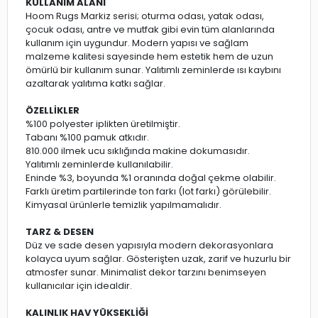
KULLANIM ALANI
Hoom Rugs Markiz serisi; oturma odası, yatak odası,
çocuk odası, antre ve mutfak gibi evin tüm alanlarında
kullanım için uygundur. Modern yapısı ve sağlam
malzeme kalitesi sayesinde hem estetik hem de uzun
ömürlü bir kullanım sunar. Yalıtımlı zeminlerde ısı kaybını
azaltarak yalıtıma katkı sağlar.
ÖZELLİKLER
%100 polyester iplikten üretilmiştir.
Tabanı %100 pamuk atkıdır.
810.000 ilmek ucu sıklığında makine dokumasıdır.
Yalıtımlı zeminlerde kullanılabilir.
Eninde %3, boyunda %1 oranında doğal çekme olabilir.
Farklı üretim partilerinde ton farkı (lot farkı) görülebilir.
Kimyasal ürünlerle temizlik yapılmamalıdır.
TARZ & DESEN
Düz ve sade desen yapısıyla modern dekorasyonlara
kolayca uyum sağlar. Gösterişten uzak, zarif ve huzurlu bir
atmosfer sunar. Minimalist dekor tarzını benimseyen
kullanıcılar için idealdir.
KALINLIK HAV YÜKSEKLİĞİ