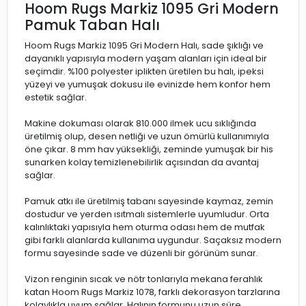
Hoom Rugs Markiz 1095 Gri Modern
Pamuk Taban Halı
Hoom Rugs Markiz 1095 Gri Modern Halı, sade şıklığı ve
dayanıklı yapısıyla modern yaşam alanları için ideal bir
seçimdir. %100 polyester iplikten üretilen bu halı, ipeksi
yüzeyi ve yumuşak dokusu ile evinizde hem konfor hem
estetik sağlar.
Makine dokuması olarak 810.000 ilmek ucu sıklığında
üretilmiş olup, desen netliği ve uzun ömürlü kullanımıyla
öne çıkar. 8 mm hav yüksekliği, zeminde yumuşak bir his
sunarken kolay temizlenebilirlik açısından da avantaj
sağlar.
Pamuk atkı ile üretilmiş tabanı sayesinde kaymaz, zemin
dostudur ve yerden ısıtmalı sistemlerle uyumludur. Orta
kalınlıktaki yapısıyla hem oturma odası hem de mutfak
gibi farklı alanlarda kullanıma uygundur. Saçaksız modern
formu sayesinde sade ve düzenli bir görünüm sunar.
Vizon renginin sıcak ve nötr tonlarıyla mekana ferahlık
katan Hoom Rugs Markiz 1078, farklı dekorasyon tarzlarına
kolaylıkla uyum sağlar. Halının formunu uzun süre