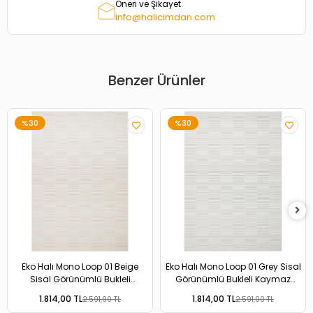
Öneri ve Şikayet
info@halicimdan.com
Benzer Ürünler
%30
%30
Eko Halı Mono Loop 01 Beige
Eko Halı Mono Loop 01 Grey Sisal
Sisal Görünümlü Bukleli
Görünümlü Bukleli Kaymaz
Kaymaz Tabanlı Yıkanabilir Halı
Tabanlı Yıkanabilir Halı
1.814,00 TL
1.814,00 TL
2.591,00 TL
2.591,00 TL