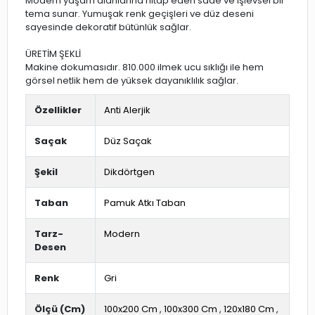
Modern yaşam alanlarına hitap eden sade ve işlevsel bir
tema sunar. Yumuşak renk geçişleri ve düz deseni
sayesinde dekoratif bütünlük sağlar.
ÜRETİM ŞEKLİ
Makine dokumasıdır. 810.000 ilmek ucu sıklığı ile hem
görsel netlik hem de yüksek dayanıklılık sağlar.
Özellikler
Anti Alerjik
Saçak
Düz Saçak
Şekil
Dikdörtgen
Taban
Pamuk Atkı Taban
Tarz-
Modern
Desen
Renk
Gri
Ölçü (Cm)
100x200 Cm
,
100x300 Cm
,
120x180 Cm
,