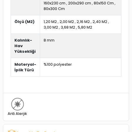
160x230 cm
,
200x290 cm
,
80x150 Cm
,
80x300 Cm
Ölçü (M2)
1,20 M2
,
2,00 M2
,
2,16 M2
,
2,40 M2
,
3,00 M2
,
3,68 M2
,
5,80 M2
Kalınlık-
8 mm
Hav
Yüksekliği
Materyal-
%100 polyester
İplik Türü
Anti Alerjik