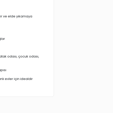
ir ve elde yıkamaya
ğlar
atak odası, çocuk odası,
pısı
ı evler için idealdir