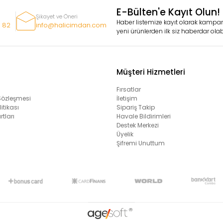
E-Bülten'e Kayıt Olun!
Şikayet ve Öneri
Haber listemize kayıt olarak kampan
 82
info@halicimdan.com
yeni ürünlerden ilk siz haberdar olabi
Müşteri Hizmetleri
Fırsatlar
 Sözleşmesi
İletişim
litikası
Sipariş Takip
rtları
Havale Bildirimleri
Destek Merkezi
Üyelik
Şifremi Unuttum