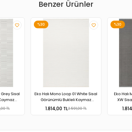
Benzer Ürünler
%30
%30
 Grey Sisal
Eko Halı Mono Loop 01 White Sisal
Eko Halı 
 Kaymaz
Görünümlü Bukleli Kaymaz
XW Sisa
r Halı
Tabanlı Yıkanabilir Halı
Kaymaz Ta
1.814,00 TL
1.81
,00 TL
2.591,00 TL