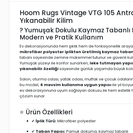
Hoom Rugs Vintage VTG 105 Antras
Yıkanabilir Kilim
? Yumuşak Dokulu Kaymaz Tabanlı M
Modern ve Pratik Kullanım
Ev dekorasyonunda hem şıklık hem de fonksiyonellik arayan
mikrofiber polyester iplikten üretilmiş kaymaz tabanl
tabanı sayesinde zemine mükemmel tutunur ve güvenli kul
Yumuşak yüzeyi ile konfor sunarken,
leke tutmayan yapı
yıkanabilir özelliği
sayesinde günlük yaşamda büyük kolay
Salon, oturma odası, yatak odası, mutfak ve çocuk odalarınd
bu model,
4 mevsim kullanıma uygun yapısı
ile yıl bo
ev dekorasyonuna uyum sağlayan dokusu ile hem estetik 
çözüm sunar.
⭐ Ürün Özellikleri
✔
İplik Türü:
Mikrofiber polyester
✔
Taban Yapısı:
Pamuk dokuma, kaymaz tabanlı