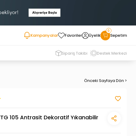
0
Kampanyalar
Favoriler
Üyelik
Sepetim
Sipariş Takibi
Destek Merkezi
Önceki Sayfaya Dön >
G 105 Antrasit Dekoratif Yıkanabilir