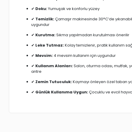
✔
Doku:
Yumuşak ve konforlu yüzey
✔
Temizlik:
Çamaşır makinesinde 30°C’de yıkanabil
uygundur
✔
Kurutma:
Sıkma yapılmadan kurutulması önerilir
✔
Leke Tutmaz:
Kolay temizlenir, pratik kullanım sa
✔
Mevsim:
4 mevsim kullanım için uygundur
✔
Kullanım Alanları:
Salon, oturma odası, mutfak, y
antre
✔
Zemin Tutuculuk:
Kaymayı önleyen özel taban ya
✔
Günlük Kullanıma Uygun:
Çocuklu ve evcil hayvanl