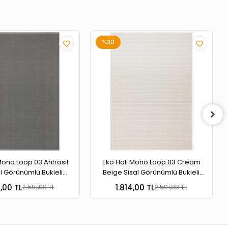
%30
Mono Loop 03 Antrasit
Eko Halı Mono Loop 03 Cream
l Görünümlü Bukleli
Beige Sisal Görünümlü Bukleli
banlı Yıkanabilir Halı
Kaymaz Tabanlı Yıkanabilir Halı
4,00 TL
1.814,00 TL
2.591,00 TL
2.591,00 TL