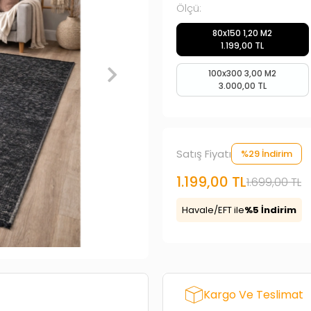
Ölçü:
80x150 1,20 M2
1.199,00 TL
100x300 3,00 M2
3.000,00 TL
Satış Fiyatı
%29 İndirim
1.199,00 TL
1.699,00 TL
Havale/EFT ile
%5 İndirim
Kargo Ve Teslimat