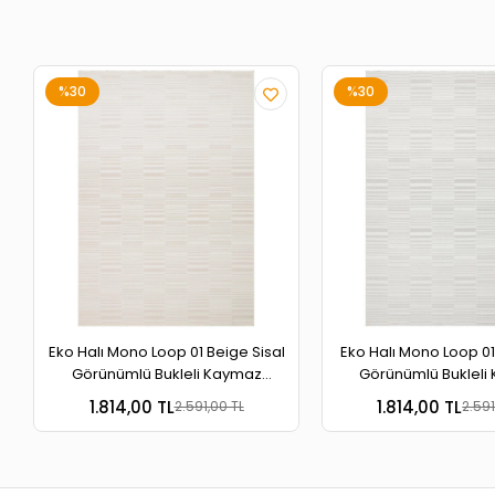
%30
%30
Eko Halı Mono Loop 01 Beige Sisal
Eko Halı Mono Loop 01
Görünümlü Bukleli Kaymaz
Görünümlü Bukleli
Tabanlı Yıkanabilir Halı
Tabanlı Yıkanabili
1.814,00 TL
1.814,00 TL
2.591,00 TL
2.591