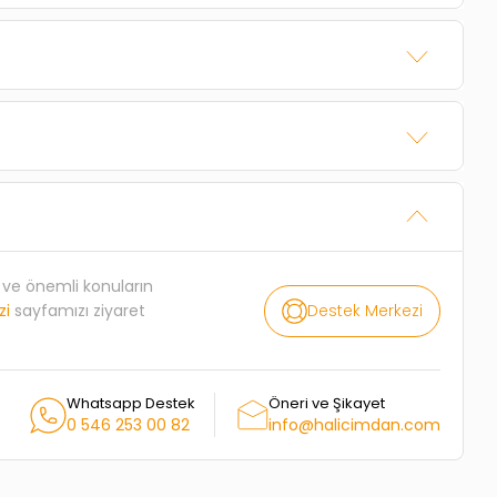
rı ve önemli konuların
Destek Merkezi
zi
sayfamızı ziyaret
Whatsapp Destek
Öneri ve Şikayet
0 546 253 00 82
info@halicimdan.com