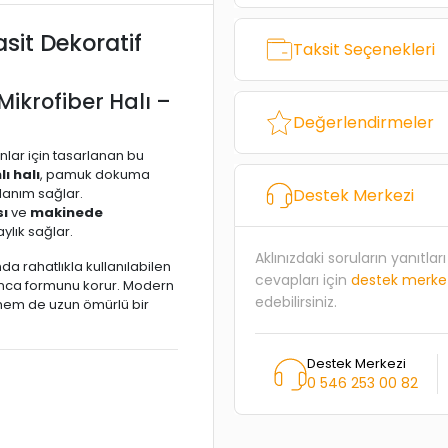
it Dekoratif
Taksit Seçenekleri
ikrofiber Halı –
Değerlendirmeler
lar için tasarlanan bu
ı halı
, pamuk dokuma
lanım sağlar.
Destek Merkezi
sı
ve
makinede
lık sağlar.
Aklınızdaki soruların yanıtla
a rahatlıkla kullanılabilen
cevapları için
destek merke
yunca formunu korur. Modern
edebilirsiniz.
hem de uzun ömürlü bir
Destek Merkezi
0 546 253 00 82