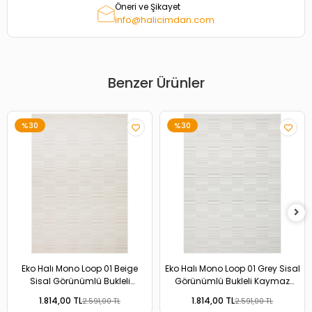
Öneri ve Şikayet
info@halicimdan.com
Benzer Ürünler
%30
%30
Eko Halı Mono Loop 01 Beige
Eko Halı Mono Loop 01 Grey Sisal
Sisal Görünümlü Bukleli
Görünümlü Bukleli Kaymaz
Kaymaz Tabanlı Yıkanabilir Halı
Tabanlı Yıkanabilir Halı
1.814,00 TL
1.814,00 TL
2.591,00 TL
2.591,00 TL