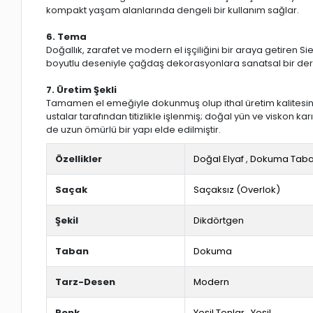
kompakt yaşam alanlarında dengeli bir kullanım sağlar.
6. Tema
Doğallık, zarafet ve modern el işçiliğini bir araya getiren 
boyutlu deseniyle çağdaş dekorasyonlara sanatsal bir derin
7. Üretim Şekli
Tamamen el emeğiyle dokunmuş olup ithal üretim kalitesine 
ustalar tarafından titizlikle işlenmiş; doğal yün ve viskon k
de uzun ömürlü bir yapı elde edilmiştir.
Özellikler
Doğal Elyaf
,
Dokuma Tab
Saçak
Saçaksız (Overlok)
Şekil
Dikdörtgen
Taban
Dokuma
Tarz-Desen
Modern
Renk
Yeşil Tonlar
,
Yeşil