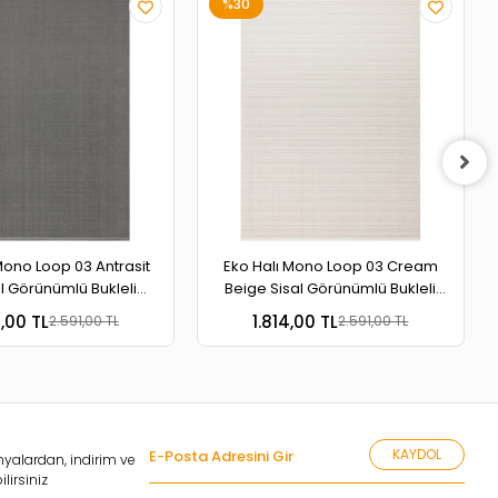
%30
Mono Loop 03 Antrasit
Eko Halı Mono Loop 03 Cream
l Görünümlü Bukleli
Beige Sisal Görünümlü Bukleli
banlı Yıkanabilir Halı
Kaymaz Tabanlı Yıkanabilir Halı
4,00 TL
1.814,00 TL
2.591,00 TL
2.591,00 TL
KAYDOL
yalardan, indirim ve
lirsiniz