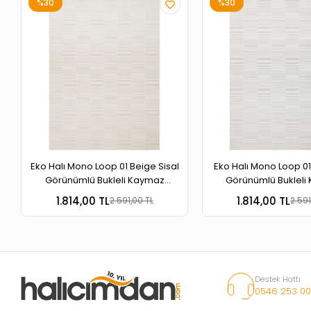
%30
%30
Eko Halı Mono Loop 01 Beige Sisal
Eko Halı Mono Loop 01
Görünümlü Bukleli Kaymaz
Görünümlü Bukleli
Tabanlı Yıkanabilir Halı
Tabanlı Yıkanabili
1.814,00 TL
1.814,00 TL
2.591,00 TL
2.591
Destek Hattı
0546 253 00