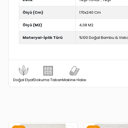
Ölçü (Cm)
170x240 Cm
Ölçü (M2)
4,08 M2
Materyal-İplik Türü
%100 Doğal Bambu & Visk
Dokuma Taban
Doğal Elyaf
Makine Halısı