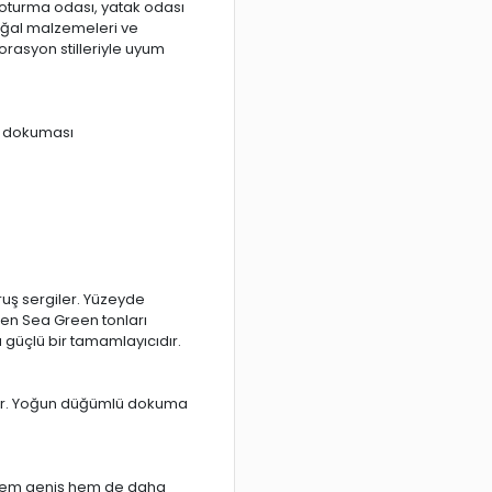
oturma odası, yatak odası
Doğal malzemeleri ve
asyon stilleriyle uyum
el dokuması
ruş sergiler. Yüzeyde
rken Sea Green tonları
 güçlü bir tamamlayıcıdır.
unar. Yoğun düğümlü dokuma
.
e hem geniş hem de daha