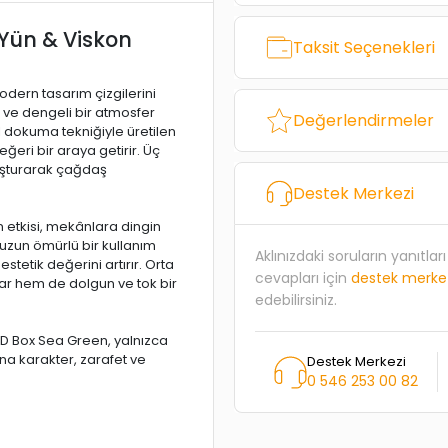
Yün & Viskon
Taksit Seçenekleri
dern tasarım çizgilerini
f ve dengeli bir atmosfer
Değerlendirmeler
l dokuma tekniğiyle üretilen
eğeri bir araya getirir. Üç
luşturarak çağdaş
Destek Merkezi
n etkisi, mekânlara dingin
k uzun ömürlü bir kullanım
Aklınızdaki soruların yanıtla
estetik değerini artırır. Orta
cevapları için
destek merke
nar hem de dolgun ve tok bir
edebilirsiniz.
D Box Sea Green, yalnızca
na karakter, zarafet ve
Destek Merkezi
0 546 253 00 82