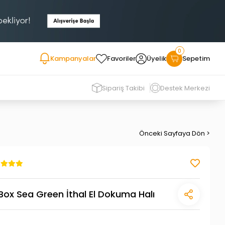
0
Kampanyalar
Favoriler
Üyelik
Sepetim
Sipariş Takibi
Destek Merkezi
Önceki Sayfaya Dön >
ox Sea Green İthal El Dokuma Halı