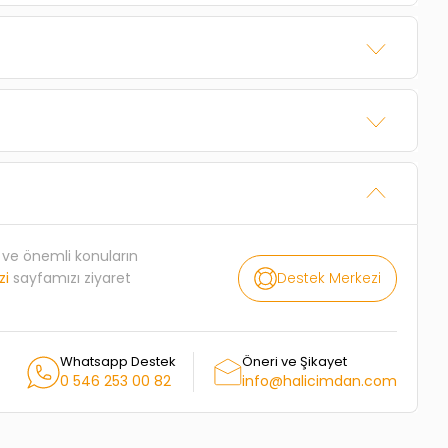
rı ve önemli konuların
Destek Merkezi
zi
sayfamızı ziyaret
Whatsapp Destek
Öneri ve Şikayet
0 546 253 00 82
info@halicimdan.com