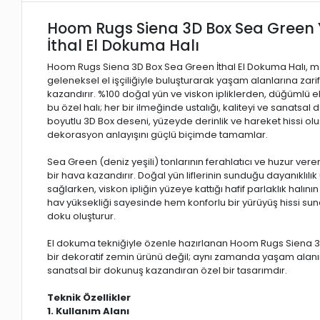
Hoom Rugs Siena 3D Box Sea Green 
İthal El Dokuma Halı
Hoom Rugs Siena 3D Box Sea Green İthal El Dokuma Halı, mo
geleneksel el işçiliğiyle buluşturarak yaşam alanlarına zari
kazandırır. %100 doğal yün ve viskon ipliklerden, düğümlü e
bu özel halı; her bir ilmeğinde ustalığı, kaliteyi ve sanatsal d
boyutlu 3D Box deseni, yüzeyde derinlik ve hareket hissi o
dekorasyon anlayışını güçlü biçimde tamamlar.
Sea Green (deniz yeşili) tonlarının ferahlatıcı ve huzur vere
bir hava kazandırır. Doğal yün liflerinin sunduğu dayanıklılı
sağlarken, viskon ipliğin yüzeye kattığı hafif parlaklık halının 
hav yüksekliği sayesinde hem konforlu bir yürüyüş hissi su
doku oluşturur.
El dokuma tekniğiyle özenle hazırlanan Hoom Rugs Siena 3
bir dekoratif zemin ürünü değil; aynı zamanda yaşam alanı
sanatsal bir dokunuş kazandıran özel bir tasarımdır.
Teknik Özellikler
1. Kullanım Alanı