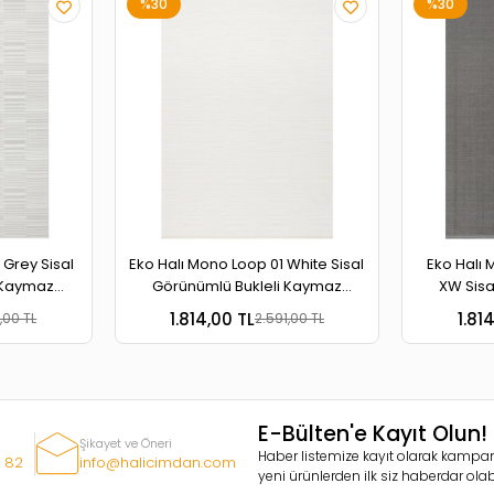
%30
%30
 Grey Sisal
Eko Halı Mono Loop 01 White Sisal
Eko Halı 
 Kaymaz
Görünümlü Bukleli Kaymaz
XW Sisa
r Halı
Tabanlı Yıkanabilir Halı
Kaymaz Ta
1.814,00 TL
1.81
,00 TL
2.591,00 TL
E-Bülten'e Kayıt Olun!
Şikayet ve Öneri
Haber listemize kayıt olarak kampan
 82
info@halicimdan.com
yeni ürünlerden ilk siz haberdar olabi