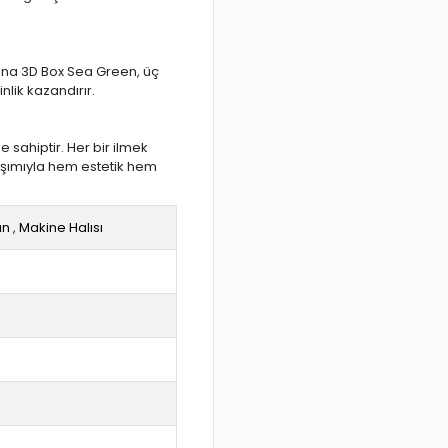
Siena 3D Box Sea Green, üç
lik kazandırır.
sahiptir. Her bir ilmek
arışımıyla hem estetik hem
an
,
Makine Halısı