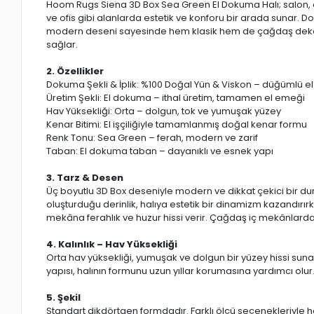
Hoom Rugs Siena 3D Box Sea Green El Dokuma Halı; salon, 
ve ofis gibi alanlarda estetik ve konforu bir arada sunar. 
modern deseni sayesinde hem klasik hem de çağdaş dekor
sağlar.
2. Özellikler
Dokuma Şekli & İplik: %100 Doğal Yün & Viskon – düğümlü 
Üretim Şekli: El dokuma – ithal üretim, tamamen el emeği
Hav Yüksekliği: Orta – dolgun, tok ve yumuşak yüzey
Kenar Bitimi: El işçiliğiyle tamamlanmış doğal kenar formu
Renk Tonu: Sea Green – ferah, modern ve zarif
Taban: El dokuma taban – dayanıklı ve esnek yapı
3. Tarz & Desen
Üç boyutlu 3D Box deseniyle modern ve dikkat çekici bir du
oluşturduğu derinlik, halıya estetik bir dinamizm kazandırı
mekâna ferahlık ve huzur hissi verir. Çağdaş iç mekânlarda
4. Kalınlık – Hav Yüksekliği
Orta hav yüksekliği, yumuşak ve dolgun bir yüzey hissi s
yapısı, halının formunu uzun yıllar korumasına yardımcı olur
5. Şekil
Standart dikdörtgen formdadır. Farklı ölçü seçenekleriyl