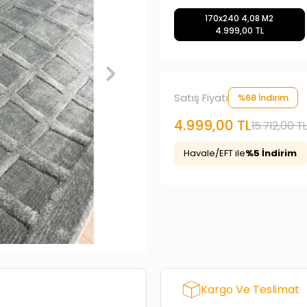
170x240 4,08 M2
4.999,00 TL
Satış Fiyatı
%68 İndirim
4.999,00 TL
15.712,00 TL
Havale/EFT ile
%5 İndirim
Kargo Ve Teslimat