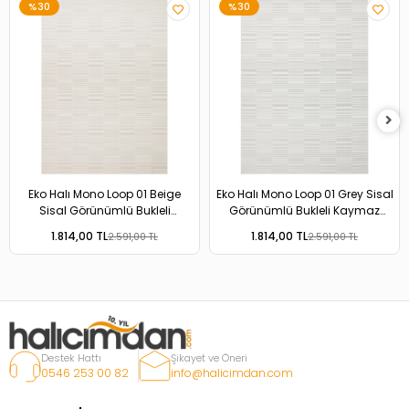
%30
%30
Eko Halı Mono Loop 01 Beige
Eko Halı Mono Loop 01 Grey Sisal
Sisal Görünümlü Bukleli
Görünümlü Bukleli Kaymaz
Kaymaz Tabanlı Yıkanabilir Halı
Tabanlı Yıkanabilir Halı
1.814,00 TL
1.814,00 TL
2.591,00 TL
2.591,00 TL
Destek Hattı
Şikayet ve Öneri
0546 253 00 82
info@halicimdan.com