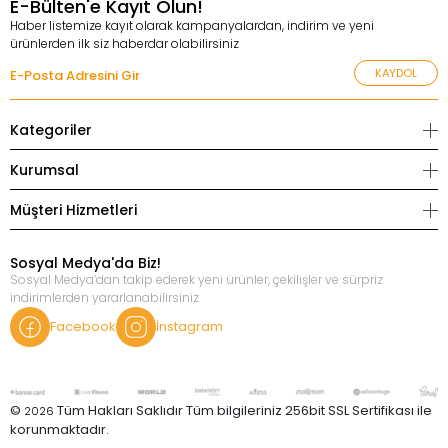
E-Bülten'e Kayıt Olun!
Haber listemize kayıt olarak kampanyalardan, indirim ve yeni
ürünlerden ilk siz haberdar olabilirsiniz
KAYDOL
Kategoriler
Kurumsal
Müşteri Hizmetleri
Sosyal Medya'da Biz!
Sosyal Medya’dan takip ederek yeni ürünler, çekilişler ve sürpriz
indirimlerden yararlanabilirsiniz
Facebook
İnstagram
©
Tüm Hakları Saklıdır Tüm bilgileriniz 256bit SSL Sertifikası ile
2026
korunmaktadır.