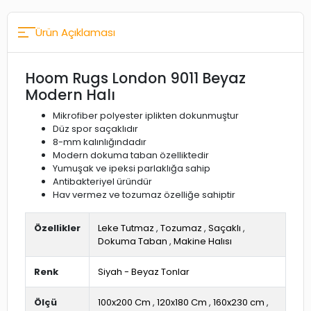
Ürün Açıklaması
Hoom Rugs London 9011 Beyaz
Modern Halı
Mikrofiber polyester iplikten dokunmuştur
Düz spor saçaklıdır
8-mm kalınlığındadır
Modern dokuma taban özelliktedir
Yumuşak ve ipeksi parlaklığa sahip
Antibakteriyel üründür
Hav vermez ve tozumaz özelliğe sahiptir
Özellikler
Leke Tutmaz
,
Tozumaz
,
Saçaklı
,
Dokuma Taban
,
Makine Halısı
Renk
Siyah - Beyaz Tonlar
Ölçü
100x200 Cm
,
120x180 Cm
,
160x230 cm
,