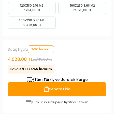
120X180 2,16 M2
160X230 3,68 M2
7.234,00 TL
12.325,00 TL
200x290 5,80 M2
19.425,00 TL
Satış Fiyatı
%30 İndirim
4.020,00 TL
5.745,00 TL
Havale/EFT ile
%5 İndirim
Tüm Türkiyiye Ücretsiz Kargo
Sepete Ekle
Tüm ürünlerde peşin fiyatına 3 taksit.