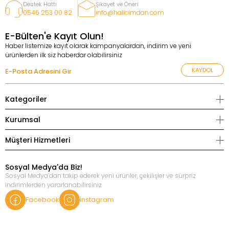
Destek Hattı
Şikayet ve Öneri
0546 253 00 82
info@halicimdan.com
E-Bülten'e Kayıt Olun!
Haber listemize kayıt olarak kampanyalardan, indirim ve yeni
ürünlerden ilk siz haberdar olabilirsiniz
KAYDOL
Kategoriler
Kurumsal
Müşteri Hizmetleri
Sosyal Medya'da Biz!
Sosyal Medya’dan takip ederek yeni ürünler, çekilişler ve sürpriz
indirimlerden yararlanabilirsiniz
Facebook
İnstagram