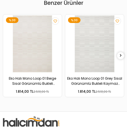
Benzer Ürünler
%30
%30
Eko Halı Mono Loop 01 Beige
Eko Halı Mono Loop 01 Grey Sisal
Sisal Görünümlü Bukleli
Görünümlü Bukleli Kaymaz
Kaymaz Tabanlı Yıkanabilir Halı
Tabanlı Yıkanabilir Halı
1.814,00 TL
1.814,00 TL
2.591,00 TL
2.591,00 TL