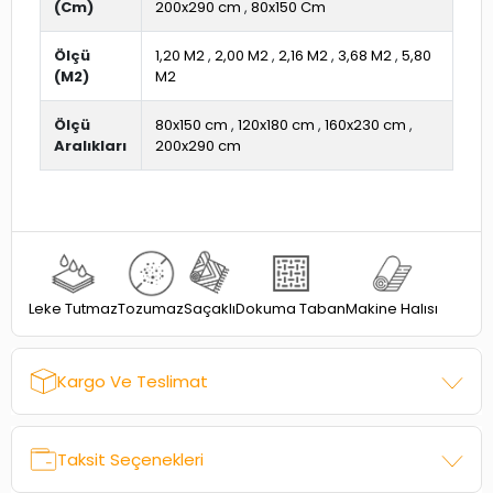
(Cm)
200x290 cm
,
80x150 Cm
Ölçü
1,20 M2
,
2,00 M2
,
2,16 M2
,
3,68 M2
,
5,80
(M2)
M2
Ölçü
80x150 cm
,
120x180 cm
,
160x230 cm
,
Aralıkları
200x290 cm
Dokuma Taban
Leke Tutmaz
Tozumaz
Saçaklı
Makine Halısı
Kargo Ve Teslimat
Taksit Seçenekleri