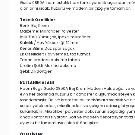
Gusto 0850A; hem estetik hem fonksiyonellik açısından mük
alanlarını sıcak, huzurlu ve modern bir çizgiyle tamamlar.
Teknik Özellikler
Renk: Bej Krem
Malzeme: Mikrofiber Polyester
İplik Türü: Yumuşak, ipeksi mikrofiber
Kalınlık / Hav Yüksekliği: 12 mm
Kenar Bitimi: Düz spor saçak
Ek Özellikler: Hav vermez, toz tutmaz
Taban: Modern dokuma taban
Üretim Şekli: Makine dokuma
Şekil: Dikdörtgen
KULLANIM ALANI
Hoom Rugs Gusto 0850A Bej Krem Modern Halı, doğal ve yu
evin her alanında huzurlu bir atmosfer oluşturmak isteyen kul
tasarlanmıştır. Bej ve krem tonları, mekânlara sıcaklık ve di
salon, yatak odası, misafir odası ve çalışma odası gibi ya
kullanılabilir. Mikrofiber polyester dokusunun sağladığı yum
anda konfor hissi yaratır. Soft ve modern dekorasyon tarz
uyumlu bir tamamlayıcı olarak öne çıkar.
ÖZELLİKLER