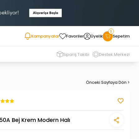
0
Kampanyalar
Favoriler
Üyelik
Sepetim
Sipariş Takibi
Destek Merkezi
Önceki Sayfaya Dön >
0A Bej Krem Modern Halı