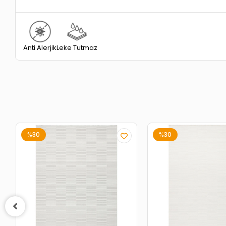
Anti Alerjik
Leke Tutmaz
%30
%30