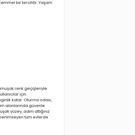
emmel bir tercihtir. Yaşam
muşak renk geçişleriyle
lanıcılar için
nginlik katar. Oturma odası,
şam alanlarında güvenle
uşak yüzey, adım attığınız
ı benimseyen tüm evlerde