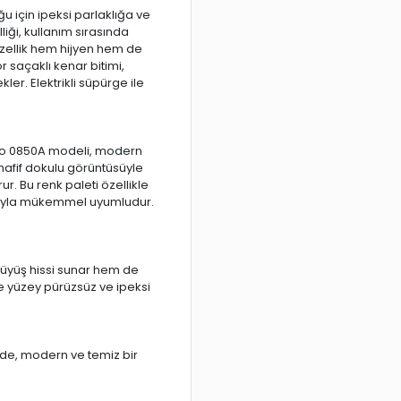
 için ipeksi parlaklığa ve
iği, kullanım sırasında
zellik hem hijyen hem de
 saçaklı kenar bitimi,
er. Elektrikli süpürge ile
usto 0850A modeli, modern
 hafif dokulu görüntüsüyle
. Bu renk paleti özellikle
rıyla mükemmel uyumludur.
ürüyüş hissi sunar hem de
e yüzey pürüzsüz ve ipeksi
ade, modern ve temiz bir