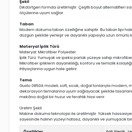
Şekil
Dikdörtgen formda üretilmiştir. Çeşitli boyut alternatifleri s
ölçülerine uyum sağlar.
Taban
Modern dokuma taban özelliğine sahiptir. Bu taban tipi hal
düzgün şekilde yerleşir ve dayanıklı yapısıyla uzun ömürlü 
Materyal İplik Türü
Materyal: Mikrofiber Polyester
İplik Türü: Yumuşak ve ipeksi parlak yüzeye sahip mikrofiber
Mikrofiber ipliklerin dayanıklılığı, konforu ve temizlik kolay
ihtiyaçlarına uygun hale getirir.
Tema
Gusto 0850A modeli; soft, sıcak, doğal tonlarıyla modern, 
dekorasyon temalarına uyum sağlayacak şekilde tasarlanmı
mekâna doğal bir huzur ve ferahlık hissi verir.
Üretim Şekli
Makine dokuma teknolojisi ile üretilmiştir. Yüksek hassasiye
sayesinde halının yüzeyi hatasız, dayanıklı ve yumuşacık bir
Özellikler
Anti Alerjik
,
L