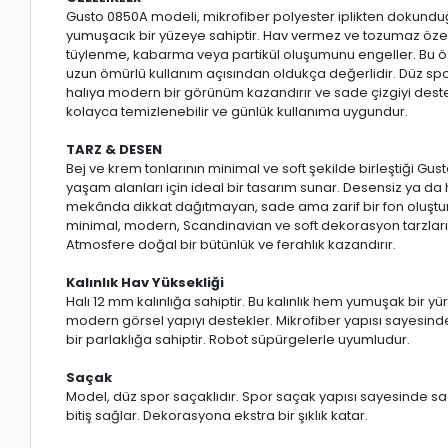
Gusto 0850A modeli, mikrofiber polyester iplikten dokunduğu
yumuşacık bir yüzeye sahiptir. Hav vermez ve tozumaz özell
tüylenme, kabarma veya partikül oluşumunu engeller. Bu ö
uzun ömürlü kullanım açısından oldukça değerlidir. Düz spor
halıya modern bir görünüm kazandırır ve sade çizgiyi destekl
kolayca temizlenebilir ve günlük kullanıma uygundur.
TARZ & DESEN
Bej ve krem tonlarının minimal ve soft şekilde birleştiği G
yaşam alanları için ideal bir tasarım sunar. Desensiz ya da
mekânda dikkat dağıtmayan, sade ama zarif bir fon oluşturur
minimal, modern, Scandinavian ve soft dekorasyon tarzla
Atmosfere doğal bir bütünlük ve ferahlık kazandırır.
Kalınlık Hav Yüksekliği
Halı 12 mm kalınlığa sahiptir. Bu kalınlık hem yumuşak bir y
modern görsel yapıyı destekler. Mikrofiber yapısı sayesind
bir parlaklığa sahiptir. Robot süpürgelerle uyumludur.
Saçak
Model, düz spor saçaklıdır. Spor saçak yapısı sayesinde s
bitiş sağlar. Dekorasyona ekstra bir şıklık katar.