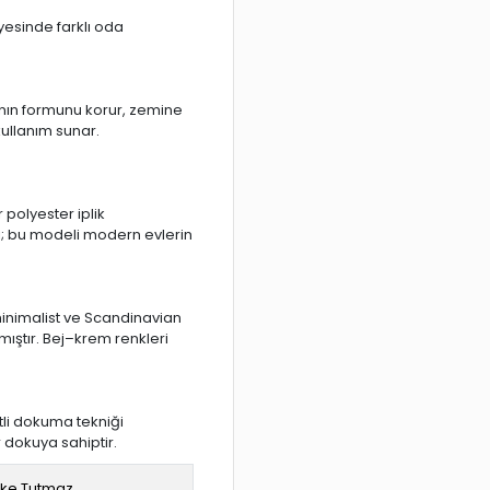
ayesinde farklı oda
ının formunu korur, zemine
kullanım sunar.
 polyester iplik
lığı; bu modeli modern evlerin
minimalist ve Scandinavian
ştır. Bej–krem renkleri
tli dokuma tekniği
 dokuya sahiptir.
eke Tutmaz