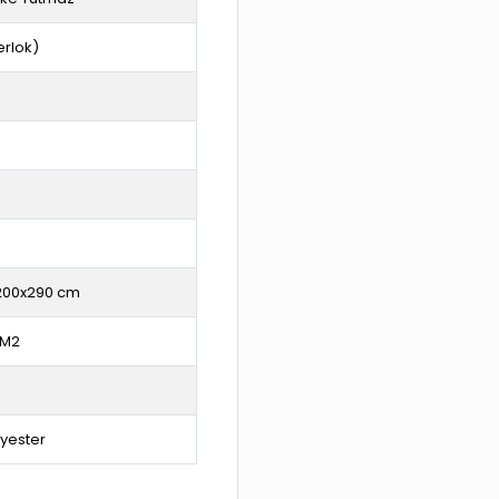
erlok)
200x290 cm
 M2
lyester