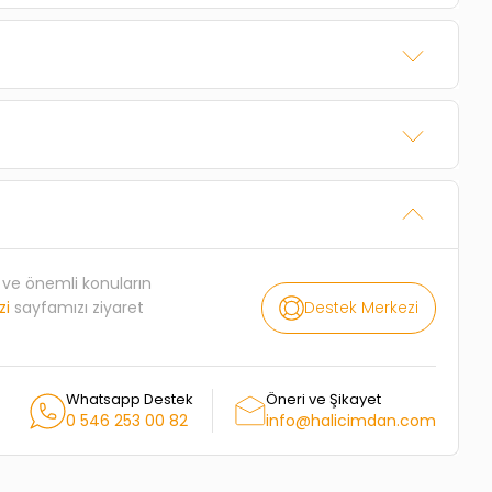
rı ve önemli konuların
Destek Merkezi
zi
sayfamızı ziyaret
Whatsapp Destek
Öneri ve Şikayet
0 546 253 00 82
info@halicimdan.com