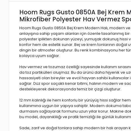
Hoom Rugs Gusto 0850A Bej Krem M
Mikrofiber Polyester Hav Vermez Spo
Hoom Rugs Gusto 0850A Bej Krem Modern Halı, modern ve
anlayışına sahip yaşam alanları için özenle tasarlanmış bir
polyester iplikten dokunan yüzeyi, yumuşak dokunuş hissi v
konfor hem de estetik sunar. Bej ve krem tonlarının doğa
dingin bir atmosfer oluşturur. Bu renk kombinasyonu her türl
kolayca uyum sağlar.
Hav vermez ve tozumaz özelliği sayesinde kullanım sıras
da toz partikülleri oluşmaz. Bu da ürünü daha hijyenik ve uzu
hassasiyeti olan bireyler ve evcil hayvan sahibi kullanıcılar i
sağlar. Düz spor saçaklı kenar bitimi, halının modern ve 
destekleyerek dekorasyonda temiz bir çizgi oluşturur.
12 mm kalınlığı ile hem konforlu bir yürüyüş hissi sağlar h
kullanımına uygun bir yapıya sahiptir. Modern dokuma tab
durmasını sağlayarak formunu uzun yıllar korur. Makine dok
bu model, dayanıklılığı ve pratik temizliği ile günlük kullan
Sade, zarif ve doğal tonlara sahip modern bir halı arayan k