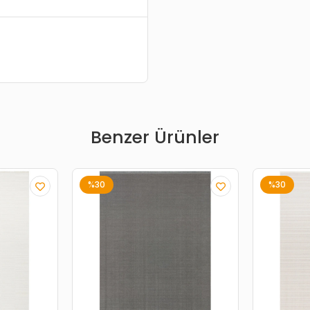
Benzer Ürünler
%30
%30