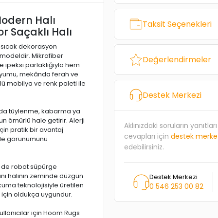
odern Halı
Taksit Seçenekleri
r Saçaklı Halı
 sıcak dekorasyon
 modeldir. Mikrofiber
Değerlendirmeler
e ipeksi parlaklığıyla hem
l uyumu, mekânda ferah ve
ü mobilya ve renk paleti ile
Destek Merkezi
ında tüylenme, kabarma ya
n ömürlü hale getirir. Alerji
Aklınızdaki soruların yanıtla
çin pratik bir avantaj
cevapları için
destek merke
sade görünümünü
edebilirsiniz.
em de robot süpürge
anı halının zeminde düzgün
Destek Merkezi
uma teknolojisiyle üretilen
0 546 253 00 82
ım için oldukça uygundur.
ullanıcılar için Hoom Rugs