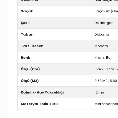
Saçak
Saçaksız (Ov
Şekil
Dikdörtgen
Taban
Dokuma
Tarz-Desen
Modern
Renk
Krem
,
Bej
Ölçü (Cm)
160x230 cm
,
Ölçü (M2)
3,68 M2
,
5,80
Kalınlık-Hav Yüksekliği
12 mm
Materyal-İplik Türü
Mikrofiber po