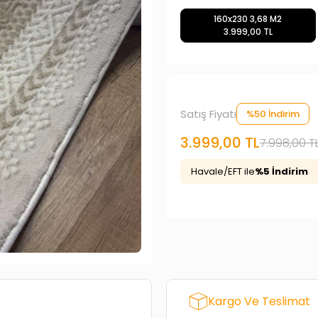
160x230 3,68 M2
3.999,00 TL
Satış Fiyatı
%50 İndirim
3.999,00 TL
7.998,00 T
Havale/EFT ile
%5 İndirim
Kargo Ve Teslimat