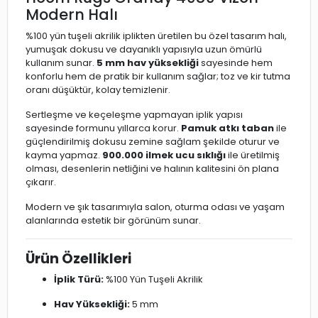
Modern Halı
%100 yün tuşeli akrilik iplikten üretilen bu özel tasarım halı,
yumuşak dokusu ve dayanıklı yapısıyla uzun ömürlü
kullanım sunar.
5 mm hav yüksekliği
sayesinde hem
konforlu hem de pratik bir kullanım sağlar; toz ve kir tutma
oranı düşüktür, kolay temizlenir.
Sertleşme ve keçeleşme yapmayan iplik yapısı
sayesinde formunu yıllarca korur.
Pamuk atkı taban
ile
güçlendirilmiş dokusu zemine sağlam şekilde oturur ve
kayma yapmaz.
900.000 ilmek ucu sıklığı
ile üretilmiş
olması, desenlerin netliğini ve halının kalitesini ön plana
çıkarır.
Modern ve şık tasarımıyla salon, oturma odası ve yaşam
alanlarında estetik bir görünüm sunar.
Ürün Özellikleri
İplik Türü:
%100 Yün Tuşeli Akrilik
Hav Yüksekliği:
5 mm