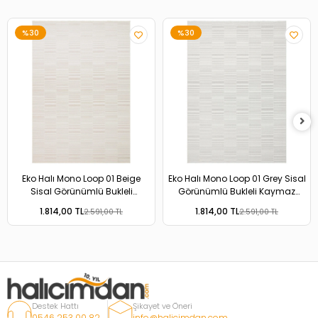
%30
%30
Eko Halı Mono Loop 01 Beige
Eko Halı Mono Loop 01 Grey Sisal
Sisal Görünümlü Bukleli
Görünümlü Bukleli Kaymaz
Kaymaz Tabanlı Yıkanabilir Halı
Tabanlı Yıkanabilir Halı
1.814,00 TL
1.814,00 TL
2.591,00 TL
2.591,00 TL
Destek Hattı
Şikayet ve Öneri
0546 253 00 82
info@halicimdan.com