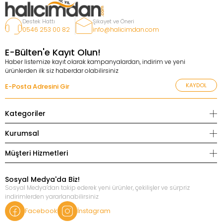
Destek Hattı
Şikayet ve Öneri
0546 253 00 82
info@halicimdan.com
E-Bülten'e Kayıt Olun!
Haber listemize kayıt olarak kampanyalardan, indirim ve yeni
ürünlerden ilk siz haberdar olabilirsiniz
KAYDOL
Kategoriler
Kurumsal
Müşteri Hizmetleri
Sosyal Medya'da Biz!
Sosyal Medya’dan takip ederek yeni ürünler, çekilişler ve sürpriz
indirimlerden yararlanabilirsiniz
Facebook
İnstagram