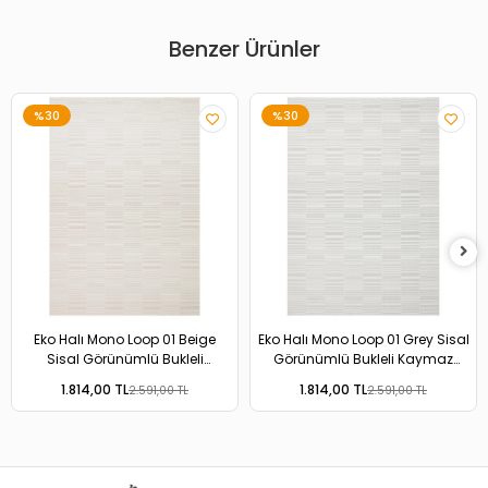
Benzer Ürünler
%30
%30
Eko Halı Mono Loop 01 Beige
Eko Halı Mono Loop 01 Grey Sisal
Sisal Görünümlü Bukleli
Görünümlü Bukleli Kaymaz
Kaymaz Tabanlı Yıkanabilir Halı
Tabanlı Yıkanabilir Halı
1.814,00 TL
1.814,00 TL
2.591,00 TL
2.591,00 TL