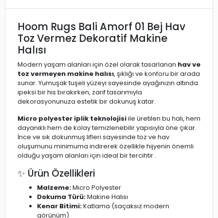
Hoom Rugs Bali Amorf 01 Bej Hav
Toz Vermez Dekoratif Makine
Halısı
Modern yaşam alanları için özel olarak tasarlanan
hav ve
toz vermeyen makine halısı
, şıklığı ve konforu bir arada
sunar. Yumuşak tuşeli yüzeyi sayesinde ayağınızın altında
ipeksi bir his bırakırken, zarif tasarımıyla
dekorasyonunuza estetik bir dokunuş katar.
Micro polyester iplik teknolojisi
ile üretilen bu halı, hem
dayanıklı hem de kolay temizlenebilir yapısıyla öne çıkar.
İnce ve sık dokunmuş lifleri sayesinde toz ve hav
oluşumunu minimuma indirerek özellikle hijyenin önemli
olduğu yaşam alanları için ideal bir tercihtir .
✨ Ürün Özellikleri
Malzeme:
Micro Polyester
Dokuma Türü:
Makine Halısı
Kenar Bitimi:
Katlama (saçaksız modern
görünüm)