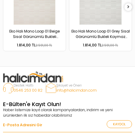
Eko Halı Mono Loop 01 Beige
Eko Halı Mono Loop 01 Grey Sisal
Sisal Görünümlü Bukleli
Görünümlü Bukleli Kaymaz
Kaymaz Tabanlı Yıkanabilir Halı
Tabanlı Yıkanabilir Halı
1.814,00 TL
1.814,00 TL
2.591,00 TL
2.591,00 TL
Destek Hattı
Şikayet ve Öneri
0546 253 00 82
info@halicimdan.com
E-Bülten'e Kayıt Olun!
Haber listemize kayıt olarak kampanyalardan, indirim ve yeni
ürünlerden ilk siz haberdar olabilirsiniz
KAYDOL