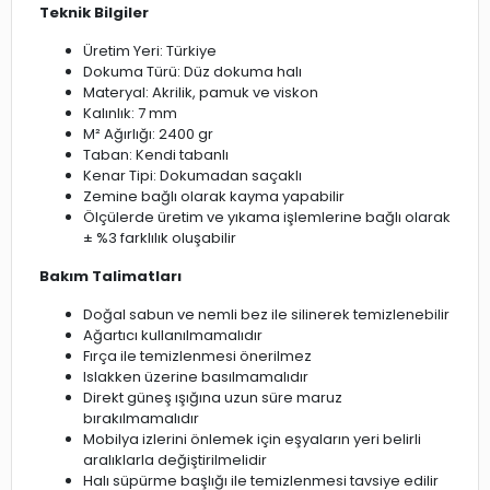
Teknik Bilgiler
Üretim Yeri: Türkiye
Dokuma Türü: Düz dokuma halı
Materyal: Akrilik, pamuk ve viskon
Kalınlık: 7 mm
M² Ağırlığı: 2400 gr
Taban: Kendi tabanlı
Kenar Tipi: Dokumadan saçaklı
Zemine bağlı olarak kayma yapabilir
Ölçülerde üretim ve yıkama işlemlerine bağlı olarak
± %3 farklılık oluşabilir
Bakım Talimatları
Doğal sabun ve nemli bez ile silinerek temizlenebilir
Ağartıcı kullanılmamalıdır
Fırça ile temizlenmesi önerilmez
Islakken üzerine basılmamalıdır
Direkt güneş ışığına uzun süre maruz
bırakılmamalıdır
Mobilya izlerini önlemek için eşyaların yeri belirli
aralıklarla değiştirilmelidir
Halı süpürme başlığı ile temizlenmesi tavsiye edilir