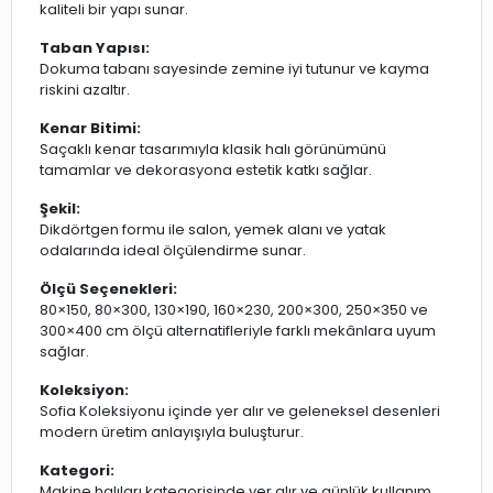
kaliteli bir yapı sunar.
Taban Yapısı:
Dokuma tabanı sayesinde zemine iyi tutunur ve kayma
riskini azaltır.
Kenar Bitimi:
Saçaklı kenar tasarımıyla klasik halı görünümünü
tamamlar ve dekorasyona estetik katkı sağlar.
Şekil:
Dikdörtgen formu ile salon, yemek alanı ve yatak
odalarında ideal ölçülendirme sunar.
Ölçü Seçenekleri:
80×150, 80×300, 130×190, 160×230, 200×300, 250×350 ve
300×400 cm ölçü alternatifleriyle farklı mekânlara uyum
sağlar.
Koleksiyon:
Sofia Koleksiyonu içinde yer alır ve geleneksel desenleri
modern üretim anlayışıyla buluşturur.
Kategori:
Makine halıları kategorisinde yer alır ve günlük kullanım