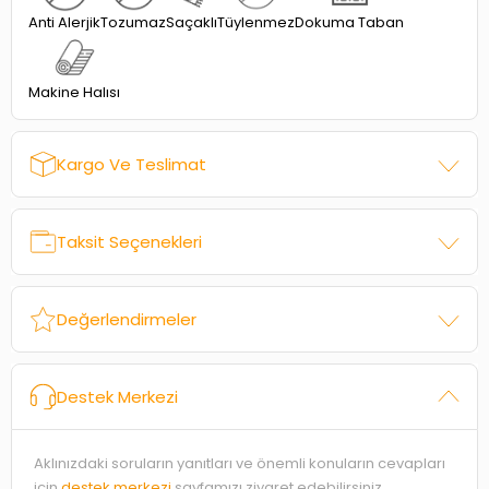
Dokuma Taban
Anti Alerjik
Tozumaz
Saçaklı
Tüylenmez
Makine Halısı
Kargo Ve Teslimat
Taksit Seçenekleri
Değerlendirmeler
Destek Merkezi
Aklınızdaki soruların yanıtları ve önemli konuların cevapları
için
destek merkezi
sayfamızı ziyaret edebilirsiniz.