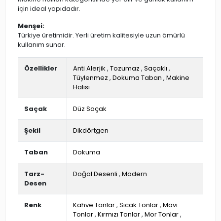
için ideal yapıdadır.
Menşei:
Türkiye üretimidir. Yerli üretim kalitesiyle uzun ömürlü
kullanım sunar.
Özellikler
Anti Alerjik
,
Tozumaz
,
Saçaklı
,
Tüylenmez
,
Dokuma Taban
,
Makine
Halısı
Saçak
Düz Saçak
Şekil
Dikdörtgen
Taban
Dokuma
Tarz-
Doğal Desenli
,
Modern
Desen
Renk
Kahve Tonlar
,
Sıcak Tonlar
,
Mavi
Tonlar
,
Kırmızı Tonlar
,
Mor Tonlar
,