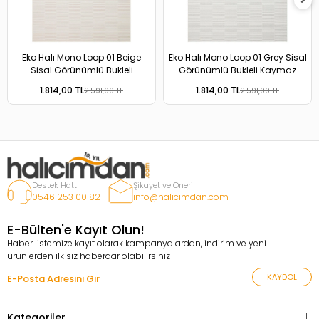
Eko Halı Mono Loop 01 Beige
Eko Halı Mono Loop 01 Grey Sisal
Sisal Görünümlü Bukleli
Görünümlü Bukleli Kaymaz
Kaymaz Tabanlı Yıkanabilir Halı
Tabanlı Yıkanabilir Halı
1.814,00 TL
1.814,00 TL
2.591,00 TL
2.591,00 TL
Destek Hattı
Şikayet ve Öneri
0546 253 00 82
info@halicimdan.com
E-Bülten'e Kayıt Olun!
Haber listemize kayıt olarak kampanyalardan, indirim ve yeni
ürünlerden ilk siz haberdar olabilirsiniz
KAYDOL
Kategoriler