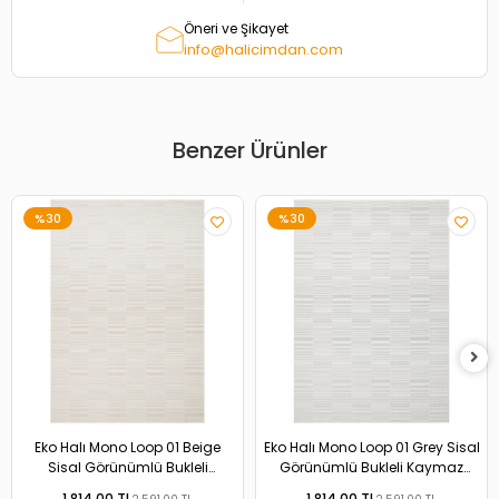
Öneri ve Şikayet
info@halicimdan.com
Benzer Ürünler
%30
%30
Eko Halı Mono Loop 01 Beige
Eko Halı Mono Loop 01 Grey Sisal
Sisal Görünümlü Bukleli
Görünümlü Bukleli Kaymaz
Kaymaz Tabanlı Yıkanabilir Halı
Tabanlı Yıkanabilir Halı
1.814,00 TL
1.814,00 TL