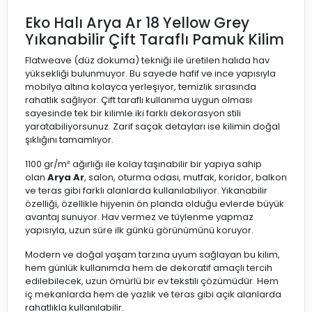
Eko Halı Arya Ar 18 Yellow Grey
Yıkanabilir Çift Taraflı Pamuk Kilim
Flatweave (düz dokuma) tekniği ile üretilen halıda hav
yüksekliği bulunmuyor. Bu sayede hafif ve ince yapısıyla
mobilya altına kolayca yerleşiyor, temizlik sırasında
rahatlık sağlıyor. Çift taraflı kullanıma uygun olması
sayesinde tek bir kilimle iki farklı dekorasyon stili
yaratabiliyorsunuz. Zarif saçak detayları ise kilimin doğal
şıklığını tamamlıyor.
1100 gr/m² ağırlığı ile kolay taşınabilir bir yapıya sahip
olan
Arya Ar
, salon, oturma odası, mutfak, koridor, balkon
ve teras gibi farklı alanlarda kullanılabiliyor. Yıkanabilir
özelliği, özellikle hijyenin ön planda olduğu evlerde büyük
avantaj sunuyor. Hav vermez ve tüylenme yapmaz
yapısıyla, uzun süre ilk günkü görünümünü koruyor.
Modern ve doğal yaşam tarzına uyum sağlayan bu kilim,
hem günlük kullanımda hem de dekoratif amaçlı tercih
edilebilecek, uzun ömürlü bir ev tekstili çözümüdür. Hem
iç mekanlarda hem de yazlık ve teras gibi açık alanlarda
rahatlıkla kullanılabilir.