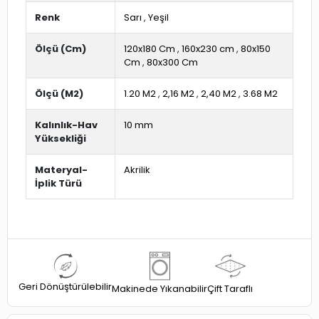
Renk
Sarı
,
Yeşil
Ölçü (Cm)
120x180 Cm
,
160x230 cm
,
80x150
Cm
,
80x300 Cm
Ölçü (M2)
1.20 M2
,
2,16 M2
,
2,40 M2
,
3.68 M2
Kalınlık-Hav
10 mm
Yüksekliği
Materyal-
Akrilik
İplik Türü
Geri Dönüştürülebilir
Çift Taraflı
Makinede Yıkanabilir