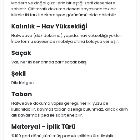
Modern ve doğal çizgilerin birleştiği zarif desenlere
sahiptir. Çift taraflı dokuma deseni sayesinde tek bir
kilimle iki farklı dekorasyon görünümü elde edilebilir.
Kalınlık – Hav Yüksekliği
Flatweave (düz dokuma) yapıda, hav yüksekliği yoktur.
İnce formu sayesinde mobilya altına kolayca yerleşir.
Saçak
Var, her iki kenarında zarif saçak bitiş.
Şekil
Dikdörtgen.
Taban
Flatweave dokuma yapısı gereği, her iki yüzü de
kullanılabilir. Kaymaz taban özelliği bulunmaz, ancak kilim
altı kaydırmaz ped ile sabitlenebilir.
Materyal – İplik Türü
%100 geri dönüştürülmüş pamuk iplikten üretilmiştir.