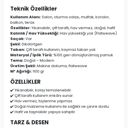
Teknik Özellikler
Kullanım Alanı:
Salon, oturma odası, mutfak, koridor,
balkon, teras
Özellikler:
Yıkanabilir, çift taraflı, hav vermez, doğal, hafif
Kalınlık / Hav Yüksekliği:
Hav yüksekliği yok (Flatweave)
Saçak:
Var
Şekil:
Dikdörtgen
Taban:
Çift taraflı kullanım, kaymaz taban yok
Materyal / İplik Türü:
%100 geri dönüştürülmüş pamuk
Tema:
Doğal – Modern
Üretim Şekli:
Makine dokuma, flatweave
M² Ağırlığı:
1100 gr
ÖZELLİKLER
✔️ Yıkanabilir, kolay temizlenebilir.
✔️ Çift taraflı kullanım imkânı sunar.
✔️ Hav vermez, tüylenme yapmaz.
✔️ Doğal malzeme kullanımı ile sağlıklı ve çevre dostu.
✔️ Hafif ve taşınabilir yapıya sahiptir.
TARZ & DESEN