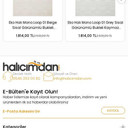
Eko Halı Mono Loop 01 Beige
Eko Halı Mono Loop 01 Grey Sisal
Sisal Görünümlü Bukleli
Görünümlü Bukleli Kaymaz
Kaymaz Tabanlı Yıkanabilir Halı
Tabanlı Yıkanabilir Halı
1.814,00 TL
1.814,00 TL
2.591,00 TL
2.591,00 TL
Destek Hattı
Şikayet ve Öneri
0546 253 00 82
info@halicimdan.com
E-Bülten'e Kayıt Olun!
Haber listemize kayıt olarak kampanyalardan, indirim ve yeni
ürünlerden ilk siz haberdar olabilirsiniz
KAYDOL
Kategoriler