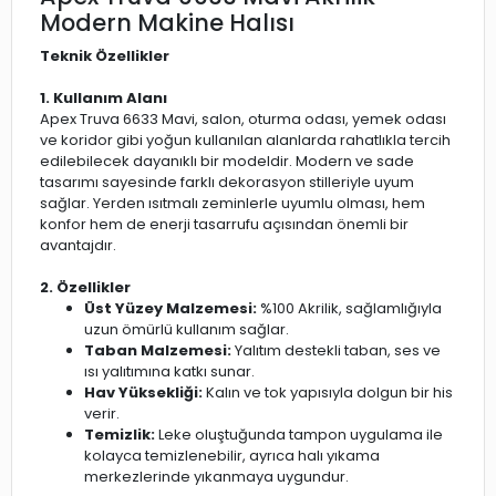
Modern Makine Halısı
Teknik Özellikler
1. Kullanım Alanı
Apex Truva 6633 Mavi, salon, oturma odası, yemek odası
ve koridor gibi yoğun kullanılan alanlarda rahatlıkla tercih
edilebilecek dayanıklı bir modeldir. Modern ve sade
tasarımı sayesinde farklı dekorasyon stilleriyle uyum
sağlar. Yerden ısıtmalı zeminlerle uyumlu olması, hem
konfor hem de enerji tasarrufu açısından önemli bir
avantajdır.
2. Özellikler
Üst Yüzey Malzemesi:
%100 Akrilik, sağlamlığıyla
uzun ömürlü kullanım sağlar.
Taban Malzemesi:
Yalıtım destekli taban, ses ve
ısı yalıtımına katkı sunar.
Hav Yüksekliği:
Kalın ve tok yapısıyla dolgun bir his
verir.
Temizlik:
Leke oluştuğunda tampon uygulama ile
kolayca temizlenebilir, ayrıca halı yıkama
merkezlerinde yıkanmaya uygundur.