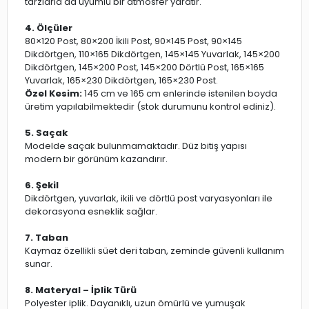
tarzlarla da uyumlu bir atmosfer yaratır.
4. Ölçüler
80×120 Post, 80×200 İkili Post, 90×145 Post, 90×145
Dikdörtgen, 110×165 Dikdörtgen, 145×145 Yuvarlak, 145×200
Dikdörtgen, 145×200 Post, 145×200 Dörtlü Post, 165×165
Yuvarlak, 165×230 Dikdörtgen, 165×230 Post.
Özel Kesim:
145 cm ve 165 cm enlerinde istenilen boyda
üretim yapılabilmektedir (stok durumunu kontrol ediniz).
5. Saçak
Modelde saçak bulunmamaktadır. Düz bitiş yapısı
modern bir görünüm kazandırır.
6. Şekil
Dikdörtgen, yuvarlak, ikili ve dörtlü post varyasyonları ile
dekorasyona esneklik sağlar.
7. Taban
Kaymaz özellikli süet deri taban, zeminde güvenli kullanım
sunar.
8. Materyal – İplik Türü
Polyester iplik. Dayanıklı, uzun ömürlü ve yumuşak