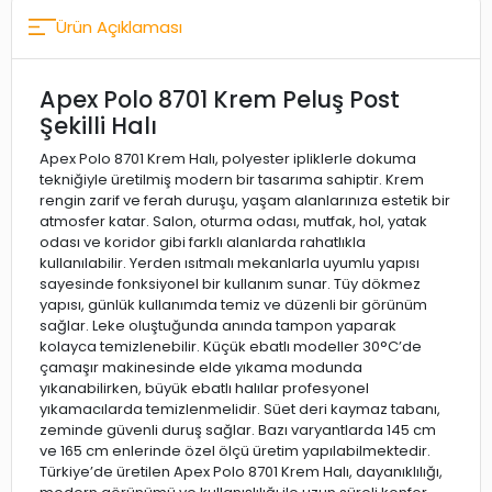
Ürün Açıklaması
Apex Polo 8701 Krem Peluş Post
Şekilli Halı
Apex Polo 8701 Krem Halı, polyester ipliklerle dokuma
tekniğiyle üretilmiş modern bir tasarıma sahiptir. Krem
rengin zarif ve ferah duruşu, yaşam alanlarınıza estetik bir
atmosfer katar. Salon, oturma odası, mutfak, hol, yatak
odası ve koridor gibi farklı alanlarda rahatlıkla
kullanılabilir. Yerden ısıtmalı mekanlarla uyumlu yapısı
sayesinde fonksiyonel bir kullanım sunar. Tüy dökmez
yapısı, günlük kullanımda temiz ve düzenli bir görünüm
sağlar. Leke oluştuğunda anında tampon yaparak
kolayca temizlenebilir. Küçük ebatlı modeller 30°C’de
çamaşır makinesinde elde yıkama modunda
yıkanabilirken, büyük ebatlı halılar profesyonel
yıkamacılarda temizlenmelidir. Süet deri kaymaz tabanı,
zeminde güvenli duruş sağlar. Bazı varyantlarda 145 cm
ve 165 cm enlerinde özel ölçü üretim yapılabilmektedir.
Türkiye’de üretilen Apex Polo 8701 Krem Halı, dayanıklılığı,