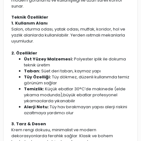
modern görünümü ve kullanışlılığı ile uzun süreli konfor
sunar.
Teknik Özellikler
1. Kullanım Alanı
Salon, oturma odası, yatak odası, mutfak, koridor, hol ve
yazlık alanlarda kullanılabilir. Yerden ısıtmalı mekanlarla
uyumludur.
2. Özellikler
Üst Yüzey Malzemesi:
Polyester iplik ile dokuma
teknik üretim
Taban:
Süet deri taban, kaymaz yapı
Tüy Özelliği:
Tüy dökmez, düzenli kullanımda temiz
görünüm sağlar
Temizlik:
Küçük ebatlar 30°C’de makinede (elde
yıkama modunda),büyük ebatlar profesyonel
yıkamacılarda yıkanabilir
Alerji Notu:
Tüy hav bırakmayan yapısı alerji riskini
azaltmaya yardımcı olur
3. Tarz & Desen
Krem rengi dokusu, minimalist ve modern
dekorasyonlarda ferahlık sağlar. Klasik ve bohem