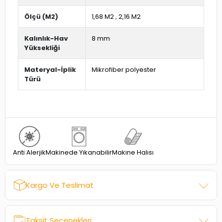
Ölçü (M2)
1,68 M2
,
2,16 M2
Kalınlık-Hav
8 mm
Yüksekliği
Materyal-İplik
Mikrofiber polyester
Türü
Anti Alerjik
Makine Halısı
Makinede Yıkanabilir
Kargo Ve Teslimat
Taksit Seçenekleri