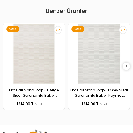
Benzer Ürünler
%30
%30
Eko Halı Mono Loop 01 Beige
Eko Halı Mono Loop 01 Grey Sisal
Sisal Görünümlü Bukleli
Görünümlü Bukleli Kaymaz
Kaymaz Tabanlı Yıkanabilir Halı
Tabanlı Yıkanabilir Halı
1.814,00 TL
1.814,00 TL
2.591,00 TL
2.591,00 TL