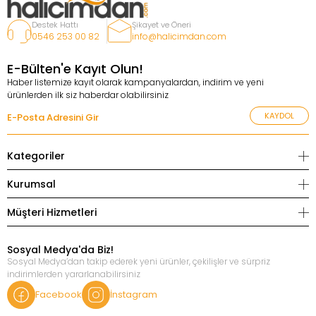
Destek Hattı
Şikayet ve Öneri
0546 253 00 82
info@halicimdan.com
E-Bülten'e Kayıt Olun!
Haber listemize kayıt olarak kampanyalardan, indirim ve yeni
ürünlerden ilk siz haberdar olabilirsiniz
KAYDOL
Kategoriler
Kurumsal
Müşteri Hizmetleri
Sosyal Medya'da Biz!
Sosyal Medya’dan takip ederek yeni ürünler, çekilişler ve sürpriz
indirimlerden yararlanabilirsiniz
Facebook
İnstagram