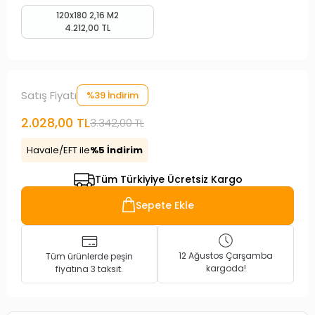
120x180 2,16 M2
4.212,00 TL
Satış Fiyatı
%39 İndirim
2.028,00 TL
3.342,00 TL
Havale/EFT ile
%5 İndirim
Tüm Türkiyiye Ücretsiz Kargo
Sepete Ekle
12 Ağustos Çarşamba
Tüm ürünlerde peşin
kargoda!
fiyatına 3 taksit.