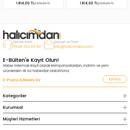
Kaymaz Tabanlı Yıkanabilir Halı
Tabanlı Yıkanabilir Halı
1.814,00 TL
1.814,00 TL
2.591,00 TL
2.591,00 TL
Destek Hattı
Şikayet ve Öneri
0546 253 00 82
info@halicimdan.com
E-Bülten'e Kayıt Olun!
Haber listemize kayıt olarak kampanyalardan, indirim ve yeni
ürünlerden ilk siz haberdar olabilirsiniz
KAYDOL
Kategoriler
Kurumsal
Müşteri Hizmetleri