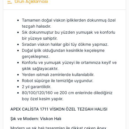
Ürün Açıklaması
Tamamen doğal viskon ipliklerden dokunmuş özel
tezgah halısıdır.
Sık dokunmuştur bu yüzden yumuşak ve konforlu
bir yüzeye sahiptir.
Sıradan viskon halılar gibi tüy dökme yapmaz.
Doğal iplik olduğundan kesinlikle keçeleşme
gerçekleşmez.
Konforlu ve yumuşak yüzeyi ile ortamınıza keyif ve
şıklık sağlayacaktır.
Yerden ısıtmalı zeminlerde kullanılabilir.
Robot süpürge ile temizliğe uygundur.
2 yıl garantilidir.
80/100/120/160 ve 200 cm enlerinde dilediğiniz
boy özel kesim yapılır.
APEX CALİSTA 1711 VİSKON ÖZEL TEZGAH HALISI
Şık ve Modern: Viskon Halı
Modern ve şık halı tasarımları ile dikkat çeken Apex,