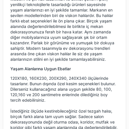
yenilikçi teknolojilerle tasarladığı ürünleri sayesinde
yaşam alanlarınızı en iyi şekilde tamamlar. Markanın en
sevilen modellerinden biri de viskon halılardır. Bu halılar
farklı ebat seçenekleri ile ön plana çıkar. Birçok yaşam
alanında değerlendirilebilmesi ile birlikte iç mekan
dekorasyonunuza ferah bir hava katar. Aynı zamanda
diğer mobilyalarınıza uyum sağlayarak şık bir ortam
kazandırır. Parlak bir görünüme ve yumuşak bir dokuya
sahiptir. Modern tasarımıyla ev dekorasyonu trendleri
arasında öne çıkan viskon halılar ile siz de yaşam
alanlarınızın stilini en iyi şekilde tamamlayabilirsiniz.
Yaşam Alanlarına Uygun Ebatlar
120X180, 160X230, 200X290, 240X340 ölçülerinde
tasarlanır. Bunun dışında özel kesim seçenekleri bulunur.
Dilerseniz kullanacağınız alana uygun şekilde 80, 100,
120,160 ve 200 santimetre enlerinde dilediğiniz boy
tercih edebilirsiniz.
İstediğiniz ölçüde kestirebileceğiniz özel tezgah halısı,
birçok farklı alana tam uyum sağlar. Sadece salon
dekorasyonunda değil oturma odası, koridor, mutfak ve
koridor gibi farklı yaşam alanlarında da değerlendirilebilir.