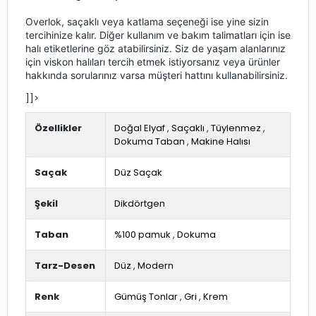
Overlok, saçaklı veya katlama seçeneği ise yine sizin
tercihinize kalır. Diğer kullanım ve bakım talimatları için ise
halı etiketlerine göz atabilirsiniz. Siz de yaşam alanlarınız
için viskon halıları tercih etmek istiyorsanız veya ürünler
hakkında sorularınız varsa müşteri hattını kullanabilirsiniz.
]]>
Özellikler
Doğal Elyaf
,
Saçaklı
,
Tüylenmez
,
Dokuma Taban
,
Makine Halısı
Saçak
Düz Saçak
Şekil
Dikdörtgen
Taban
%100 pamuk
,
Dokuma
Tarz-Desen
Düz
,
Modern
Renk
Gümüş Tonlar
,
Gri
,
Krem