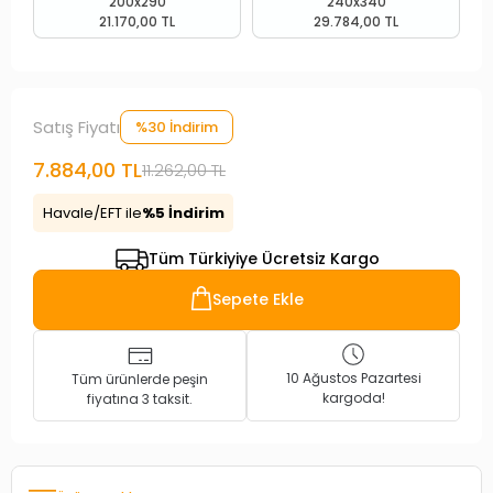
200x290
240x340
21.170,00 TL
29.784,00 TL
Satış Fiyatı
%30 İndirim
7.884,00 TL
11.262,00 TL
Havale/EFT ile
%5 İndirim
Tüm Türkiyiye Ücretsiz Kargo
Sepete Ekle
10 Ağustos Pazartesi
Tüm ürünlerde peşin
kargoda!
fiyatına 3 taksit.