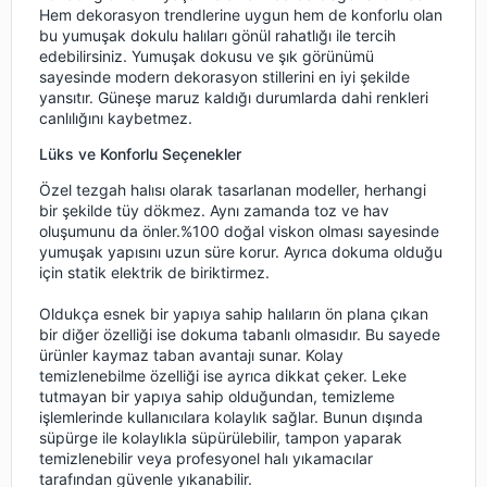
Hem dekorasyon trendlerine uygun hem de konforlu olan
bu yumuşak dokulu halıları gönül rahatlığı ile tercih
edebilirsiniz. Yumuşak dokusu ve şık görünümü
sayesinde modern dekorasyon stillerini en iyi şekilde
yansıtır. Güneşe maruz kaldığı durumlarda dahi renkleri
canlılığını kaybetmez.
Lüks ve Konforlu Seçenekler
Özel tezgah halısı olarak tasarlanan modeller, herhangi
bir şekilde tüy dökmez. Aynı zamanda toz ve hav
oluşumunu da önler.%100 doğal viskon olması sayesinde
yumuşak yapısını uzun süre korur. Ayrıca dokuma olduğu
için statik elektrik de biriktirmez.
Oldukça esnek bir yapıya sahip halıların ön plana çıkan
bir diğer özelliği ise dokuma tabanlı olmasıdır. Bu sayede
ürünler kaymaz taban avantajı sunar. Kolay
temizlenebilme özelliği ise ayrıca dikkat çeker. Leke
tutmayan bir yapıya sahip olduğundan, temizleme
işlemlerinde kullanıcılara kolaylık sağlar. Bunun dışında
süpürge ile kolaylıkla süpürülebilir, tampon yaparak
temizlenebilir veya profesyonel halı yıkamacılar
tarafından güvenle yıkanabilir.