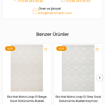
0 546 253 00 82
0 546 253 00 82
Öneri ve Şikayet
info@halicimdan.com
Benzer Ürünler
%30
%30
Eko Halı Mono Loop 01 Beige
Eko Halı Mono Loop 01 Grey Sisal
Sisal Görünümlü Bukleli
Görünümlü Bukleli Kaymaz