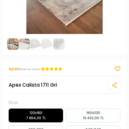
Apex
Makine Halısı
Apex Calista 1711 Gri
Ebat:
120x180
160x230
7.884,00 TL
13.432,00 TL