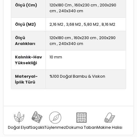
Ölçü (Cm)
120x180 Cm
,
160x230 cm
,
200x290
cm
,
240x340 cm
Ölçü (M2)
2,16 M2
,
3,68 M2
,
5,80 M2
,
8,16 M2
Ölçü
120x180 cm
,
160x230 cm
,
200x290
Aralıkları
cm
,
240x340 cm
Kalınlık-Hav
10 mm
Yüksekliği
Materyal-
%100 Doğal Bambu & Viskon
İplik Türü
Dokuma Taban
Doğal Elyaf
Saçaklı
Tüylenmez
Makine Halısı